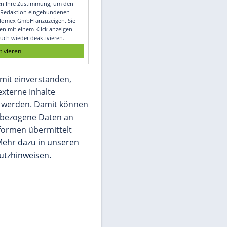
Video
Empfohlener externer Inhalt:
Glomex GmbH
Wir benötigen Ihre Zustimmung, um den
von unserer Redaktion eingebundenen
Inhalt von Glomex GmbH anzuzeigen. Sie
können diesen mit einem Klick anzeigen
lassen und auch wieder deaktivieren.
jetzt aktivieren
Ich bin damit einverstanden,
dass mir externe Inhalte
angezeigt werden. Damit können
personenbezogene Daten an
Drittplattformen übermittelt
werden.
Mehr dazu in unseren