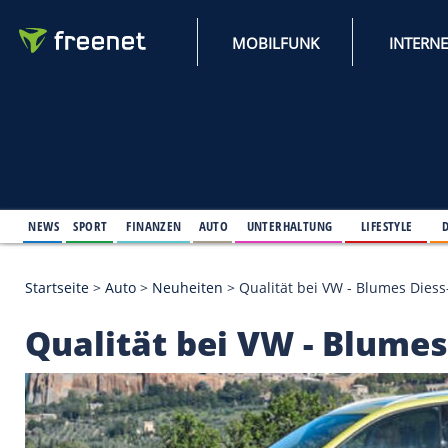
MOBILFUNK
NEWS
SPORT
FINANZEN
AUTO
UNTERHALTUNG
L
Startseite
>
Auto
>
Neuheiten
>
Qualität bei VW - B
Qualität bei VW - B