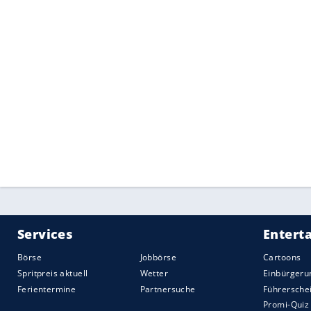
Problem entstehen – und damit auch fü
Kritikern der
Elektromobilität
, die oft a
adressieren, sei allerdings entgegnet, da
Abschluss mit 29.375
Euro
fast halbiert
unzuverlässige Software und vor allem a
einfach nicht ins
Bild
. Auch nicht bei ei
Blume
es künftig besser macht? Der aktue
noch Autos bauen kann.
Was ist Ihre Meinung? Schreiben Sie mir
Quelle:
2024 Motor-Presse Stuttgart