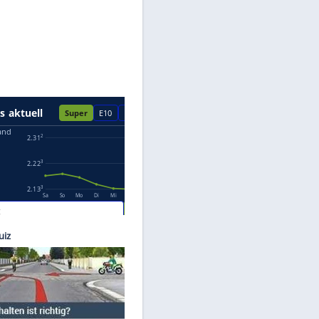
Datenschutzhinweisen.
©
ams