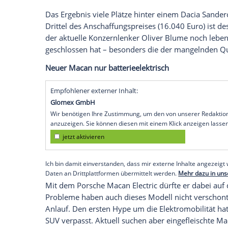
Deutschland
. Aber leider auch auf dem l
Mängelindex, den wir im Rahmen des 100
Klasse regelmäßig erheben.
Und nicht nur das: Der
VW Golf Variant
A
rangiert mit 9,5 Mängelpunkten auf Rang
großem Abstand nur auf 2,5 Mängelpunkte
Variant
2.0 TDI – allerdings aus dem Jahr
mittlerweile geschassten VW-Chefs
Herbe
Konzernherrscher
Martin Winterkorn
als
Das
Ergebnis
viele Plätze hinter einem D
Drittel des Anschaffungspreises (16.040 
der aktuelle
Konzernlenker
Oliver Blume
geschlossen hat – besonders die der man
Neuer
Macan
nur batterieelektrisch