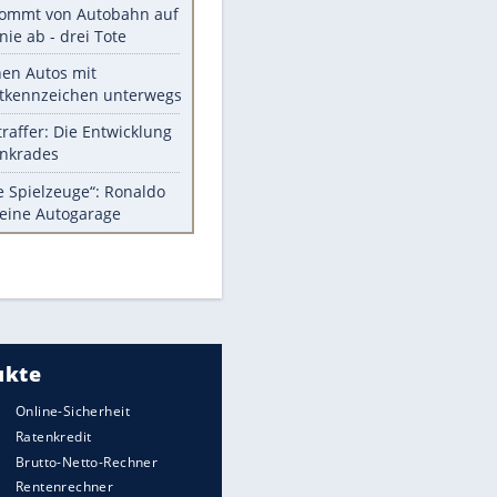
Diese Autos haben uns verlassen
FCH: Schmidt lässt Zukunft
weiter offen
Mit diesen Tricks wird der Grill
ruckzuck sauber
So nutzt man alte Smartphones
sinnvoll
Das ist typisch schwedisch!
Meistgelesen
EITE
Mit diesen Strafen muss man
rechnen, wenn man geblitzt
wird