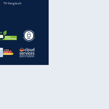
Auto kommt von Autobahn auf
Bahnlinie ab - drei Tote
Millionen Autos mit
Heimatkennzeichen unterwegs
Im Zeitraffer: Die Entwicklung
des Lenkrades
„Meine Spielzeuge“: Ronaldo
zeigt seine Autogarage
inanzen & Produkte