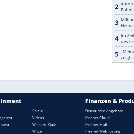
r
Blume
.
uch den hohen Wertverlust bei den
Gebrauchtwagen
ss sich auch der Preis für den Dauertest-Golf zum
 hat. Fünf außerplanmäßige Werkstattaufenthalte,
uch frühzeitig verschlissene Bremsen passen
nem
Diesel
. Aber wetten, dass
Konzernlenker
Oliver
lle Passat zeigt auf jeden Fall, dass VW immer
:
bpriemer@motorpresse.de
ZURÜCK ZUR STARTS