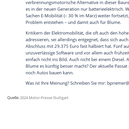
Empfohlener externer Inhalt:
Glomex GmbH
Wir benötigen Ihre Zustimmung, um den von un
anzuzeigen. Sie können diesen mit einem Klick a
jetzt aktivieren
Ich bin damit einverstanden, dass mir externe In
Daten an Drittplattformen übermittelt werden.
Meh
Mit dem
Porsche Macan
Electric dürfte 
Probleme haben auch dieses Modell nicht
Anlauf. Den ersten Hype um die
Elektrom
SUV verpasst. Aktuell suchen aber einge
verbrennungsmotorische Alternative in d
es in der neuen Generation nur batteriee
Sachen E-Mobilität (– 30 % im März) weite