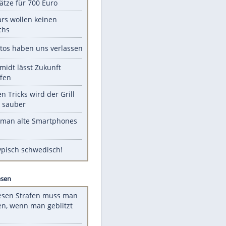
Unsere Themen-Highlights
Spanien im Finsternis-Fieber:
Balkonplätze für 700 Euro
Diese Stars wollen keinen
Nachwuchs