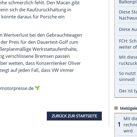
serer Redaktion eingebundenen Inhalt von Glomex GmbH
nzeigen lassen und auch wieder deaktivieren.
halte angezeigt werden. Damit können personenbezogene
r dazu in unseren Datenschutzhinweisen.
er dabei auf dem richtigen Weg sein, aber Software-
 verschont: Rund zwei Jahre verschob sich der
obilität
hat Porsche dadurch zumindest bei den
fleischte Macan-Kunden das Weite, weil ihnen eine
ieser Baureihe schmerzlich fehlt. Den
Macan
gibt
lektrisch. Wenn sich die
Kaufzurückhaltung
in
r fortsetzt, könnte daraus für Porsche ein