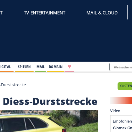
INTERNET
TV-ENTERTAINMENT
♥
IFESTYLE
DIGITAL
SPIELEN
MAIL
DOMAIN
lumes Diess-Durststrecke
lumes Diess-Durststrec