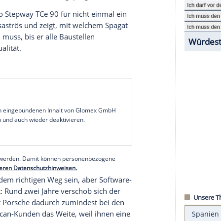
etzten Platz des auto motor und sport-
.000-Kilometer-Dauertests in der jeweiligen
lltrack 2.0 TDI (Testwagenpreis 55.351 Euro)
 zehn, das davor platzierte Modell kommt mit
 und ist, kurioserweise, ebenfalls ein
VW Golf
 2016. Ein Auto aus der Ära vor der des
rt Diess
, die noch vom damaligen
 bekanntem Qualitätsfanatiker geprägt wurde.
acia Sandero Stepway TCe 90 für nicht einmal ein
Euro) ist desaströs und zeigt, mit welchem Spagat
noch leben muss, bis er alle
Baustellen
gelnden Qualität.