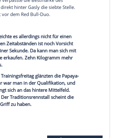
it zulegen", fordert
Perez
. "Im Longrun sieht es
Übungseinheit.
Charles Leclerc
gelang eine starke
chte. Der Rückstand auf
Mercedes
fiel äußerst
en weichen
Reifen
nur 0,165 Sekunden. Auf eine
 Jahr schnell. Problematisch ist hingegen das
muss sich der Rennstall der Herzen noch
ach
Barcelona
. Offenbar zieht die kleine Korrektur
ffekt nach sich, und es lag nicht nur an der
hte sich mit einem Rückstand von 0,296 Sekunden
nter positionierte sich Lokalmatador
Fernando
ar ein halbes Zehntel langsamer als der