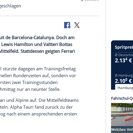
©
W
Red Bull abgeschlagen
uf dem Circuit de
Barcelona-Catalunya
. Doch am
ie
Formel 1
.
Lewis Hamilton
und
Valtteri Bottas
ersank im Mittelfeld. Stattdessen geigten
Ferrari