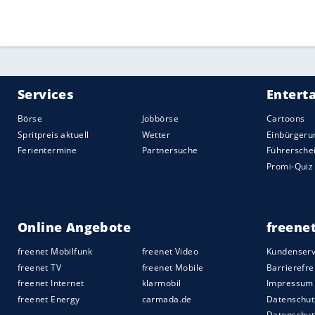
Teamkollege.
Auch die Alpha Tauri mischten munter mi
deutlich besser entgegenzukommen. Diese
von Teamkapitän
Pierre Gasly
abhängen. 
Franzosen nur um ein paar Tausendstel u
Carlos Sainz
stellte den zweiten
Ferrari
au
Enge Zeitabstände in
Barcelona
./strong>
Sebastian Vettel kratzte an den Top 10. Di
Platz in der oberen Tabellenhälfte. Doch
geboten. Die ersten 14 Fahrer lagen inn
etwas weniger Benzin an Bord schnell e
machen in
Barcelona
über drei Zehntels
Auch die
McLaren
sollte man nicht absc
Autos an den ersten Rennwochenenden se