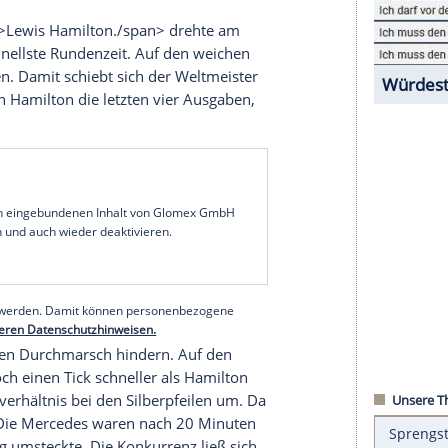
es
.
Red Bull
stürzte dagegen am
Trainingsfreitag
icht mit schnellen Rundenzeiten auf, sondern vor
ügel in den ersten zwei Trainingsstunden
reitagnachmittag nur an neunter Stelle.
agegen
Ferrari
und
Alpine
auf. Die Mittelfeldteams
cht abschütteln. Alpha Tauri fand zurück zu der
on Martin
flog nach einem ansprechenden ersten
cLaren
.
op="name" />Lewis
Hamilton
./span> drehte am
Kurs die schnellste Rundenzeit. Auf den weichen
.170 Minuten. Damit schiebt sich der Weltmeister
nien
gewann
Hamilton
die letzten vier Ausgaben,
hn.