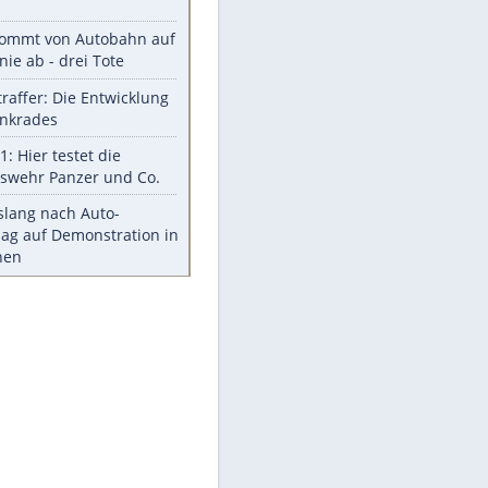
Was bei der Vogelfütterung
wirklich sinnvoll ist
"Infanti-No Go": Pressestimmen
zum Verbleib des FIFA-Chefs
Im Zeitraffer: Die Entwicklung
des Lenkrades
Lebensmittel, die nicht schlecht
werden
Sicherheitstools: 5 Mythen im
Check
Meistgelesen
Mit diesen Strafen muss man
rechnen, wenn man geblitzt