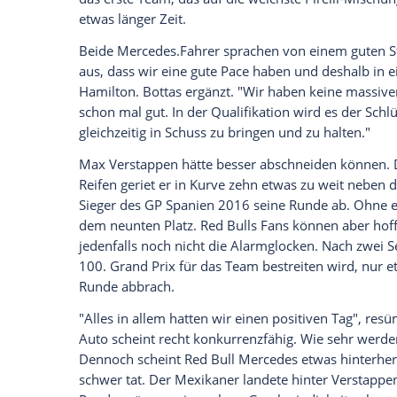
Empfohlener externer Inhalt:
Glomex GmbH
Wir benötigen Ihre Zustimmung, um den von un
anzuzeigen. Sie können diesen mit einem Klick a
jetzt aktivieren
Ich bin damit einverstanden, dass mir externe In
Daten an Drittplattformen übermittelt werden.
Meh
Teamkollege
Valtteri Bottas
will ihn an 
ersten Runs mit den Mediumreifen war de
gewesen. Auf der Softgarnitur drehte sich
hatte
Hamilton
um 0,139 Sekunden die 
das erste Team, das auf die weichste Pir
etwas länger Zeit.
Beide
Mercedes
.Fahrer sprachen von ein