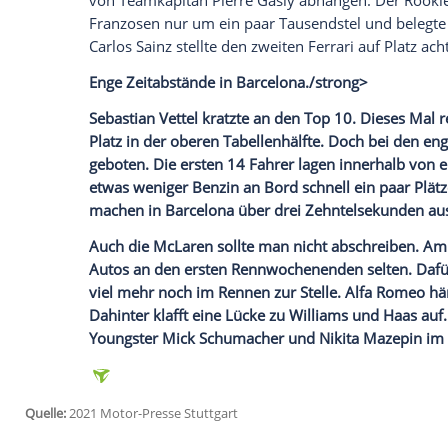
Runde müssen wir noch an Geschwindigke
besser aus."
Alpine weiter im Aufwind
Ferrari überzeugte auch in der zweiten 
Runde, die ihn auf den dritten Platz bra
gering aus. Der Monegasse verlor auf d
Runde war
Ferrari
jedoch schon das ganze
Reifenmanagement. In dieser Beziehung 
verbessern.
Alpine rettete die Form von Portimao n
am Unterboden tatsächlich einen großen E
Streckencharakteristik.
Esteban Ocon
rei
auf der vierten Position ein. Direkt dahi
Alonso
. Der zweimalige Spanien-Sieger w