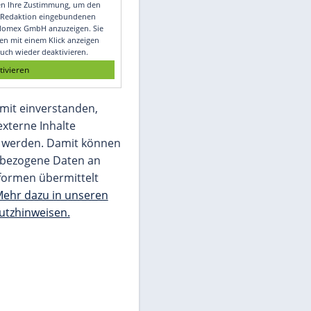
Video
Empfohlener externer Inhalt:
Glomex GmbH
Wir benötigen Ihre Zustimmung, um den
von unserer Redaktion eingebundenen
Inhalt von Glomex GmbH anzuzeigen. Sie
können diesen mit einem Klick anzeigen
lassen und auch wieder deaktivieren.
jetzt aktivieren
Ich bin damit einverstanden,
dass mir externe Inhalte
angezeigt werden. Damit können
personenbezogene Daten an
Drittplattformen übermittelt
werden.
Mehr dazu in unseren