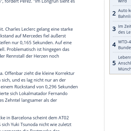
shalb in einer guten Position sind", sagt
ne massiven Probleme mit der Balance. Das ist
es der Schlüssel sein, die Vorder- und Hinterreifen
alten."
n können. Doch in seinem Versuch auf den roten
weit neben die Fahrbahn. Daraufhin brach der
b. Ohne eine Steigerung endete sein Training auf
 aber hoffen. Im Team jedenfalls schrillen
Nach zwei Sektoren fehlte
Verstappen
, der seinen
wird, nur etwa eine Zehntelsekunde, bis er die
n Tag", resümierte der Niederländer sogar. "Das
 sehr werden wir erst am Samstag herausfinden."
s hinterherzulaufen. Zumal sich auch
Sergio Perez
r
Verstappen
auf der zehnten Position. "Auf eine