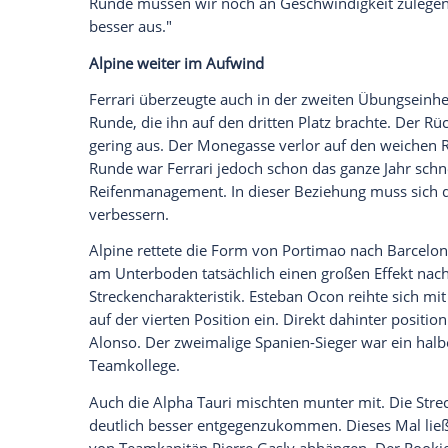
aus, dass wir eine gute Pace haben und de
Hamilton
.
Bottas
ergänzt. "Wir haben kei
schon mal gut. In der Qualifikation wird 
gleichzeitig in Schuss zu bringen und zu h
Max Verstappen hätte besser abschneide
Reifen
geriet er in Kurve zehn etwas zu 
Sieger des GP
Spanien
2016 seine Runde a
dem neunten Platz.
Red Bulls
Fans können
jedenfalls noch nicht die Alarmglocken. 
100. Grand Prix für das Team bestreiten 
Runde abbrach.
"Alles in allem hatten wir einen positive
Auto
scheint recht konkurrenzfähig. Wie
Dennoch scheint
Red Bull
Mercedes
etwa
schwer tat. Der Mexikaner landete hinte