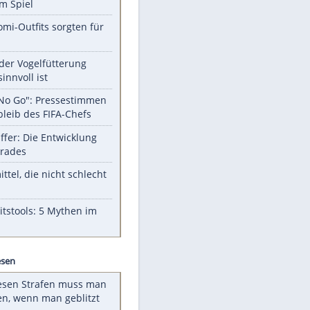
Unsere Themen-Highlights
Sprengstoff-Drohne in Leipzig:
Semtex im Spiel
Diese Promi-Outfits sorgten für
Aufruhr!