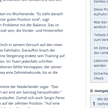
serer Redaktion eingebundenen Inhalt von Glomex GmbH
nzeigen lassen und auch wieder deaktivieren.
halte angezeigt werden. Damit können personenbezogene
r dazu in unseren Datenschutzhinweisen.
einem weiteren Durchmarsch hindern. Auf den
r Finne noch einen Tick schneller als
Hamilton
 das Kräfteverhältnis bei den Silberpfeilen um. Da
Oberhand. Die
Mercedes
waren nach 20 Minuten
elli-Mischung umsteckte. Die Konkurrenz ließ sich
em guten Start ins Wochenende. "Es sieht danach