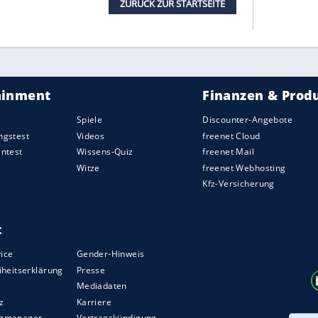
t. Die Strecke in
Barcelona
scheint dem AT02
s Mal ließ sich Yuki Tsunoda nicht wie zuletzt
Der Rookie verpasste die Bestmarke des
nd belegte direkt hinter
Gasly
die siebte Stelle.
f Platz acht vor dem Red Bull-Duo.
eses Mal reichte es allerdings nicht für einen
 bei den engen Zeitabständen ist noch Vorsicht
erhalb von einer Sekunde. Da kann man sich mit
in paar Plätze erkaufen. Zehn Kilogramm mehr
ekunden aus.
hreiben. Am
Trainingsfreitag
glänzten die Papaya-
lten. Dafür war man in der Qualifikation, und