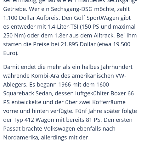
serienmäßig, genau wie ein manuelles Sechsgang-
Getriebe. Wer ein Sechsgang-DSG möchte, zahlt
1.100 Dollar Aufpreis. Den Golf
SportWagen
gibt
es entweder mit 1,4-Liter-TSI (150 PS und maximal
250 Nm) oder dem 1.8er aus dem
Alltrack
. Bei ihm
starten die Preise bei 21.895 Dollar (etwa 19.500
Euro).
Damit endet die mehr als ein halbes Jahrhundert
währende Kombi-Ära des amerikanischen VW-
Ablegers. Es begann 1966 mit dem 1600
Squareback Sedan, dessen luftgekühlter Boxer 66
PS entwickelte und der über zwei Kofferräume
vorne und hinten verfügte. Fünf Jahre später folgte
der Typ 412
Wagon
mit bereits 81 PS. Den ersten
Passat brachte
Volkswagen
ebenfalls nach
Nordamerika
, allerdings mit der