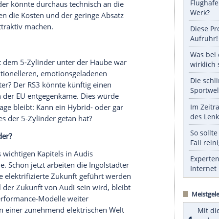
serer Redaktion eingebundenen Inhalt von Glomex GmbH
nzeigen lassen und auch wieder deaktivieren.
halte angezeigt werden. Damit können personenbezogene
r dazu in unseren Datenschutzhinweisen.
t der
Hauptgrund
für das geplante Aus des 5-
s Autos in der EU strenge Emissionsvorgaben
rn. Doch während die Umweltvorgaben ein
i
dazu zwingen, auf weniger kultige, aber
er 5-Zylinder könnte durchaus technisch an die
dings würden die Kosten und der geringe
Absatz
aftlich unattraktiv machen.