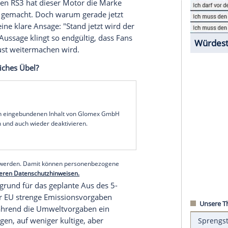
tes
Markenzeichen
und ein Kultmotor – steht vor
7-Norm ab Ende 2027 wird der RS3 in seiner
 sein. Die
Emissionen
des Motors entsprechen
der EU, was das Ende eines
Zeitalters
für
Audi
 dieser Entscheidung? Ist es wirklich nur die
ktoren eine Rolle?
rbo nicht nur ein Motor – er ist Teil der DNA der
zum aktuellen RS3 hat dieser Motor die
Marke
n
Merkmale
gemacht. Doch warum gerade jetzt
 kürzlich eine klare Ansage: "Stand jetzt wird der
en." Diese Aussage klingt so endgültig, dass
Fans
iesem Verlust weitermachen wird.
 unvermeidliches Übel?