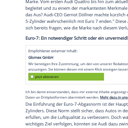
Der 5-Zylinder-Turbo von
Audi
– ein ech
dem Ende. Mit der Einführung der Euro-
jetzigen Form wohl nicht mehr erhältlich
dann nicht mehr den strengen
Vorgaben
bedeutet. Doch was steckt wirklich hinter
Abgasnorm
, oder spielen noch andere Fa
Das emotionale Erbe des 5-Zylinders
Für viele Audi-Fans ist der 5-Zylinder-Tu
Marke
. Vom ersten
Audi Quattro
bis hin 
begleitet und zu einem der markanteste
das Aus? Audi-CEO
Gernot Döllner
machte
5-Zylinder wahrscheinlich mit Euro 7 end
sich bereits fragen, wie die
Marke
nach d
Euro-7: Ein notwendiger Schritt oder ein