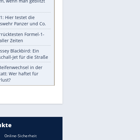
Aufruhr!
Was bei der Vogelfütterung
wirklich sinnvoll ist
Die schlimmsten Bad Boys der
Sportwelt
Im Zeitraffer: Die Entwicklung
des Lenkrades
So sollte man Ohren auf keinen
Fall reinigen
Experten-Tipps: Sicherheit im
Internet
Meistgelesen
Mit diesen Strafen muss man