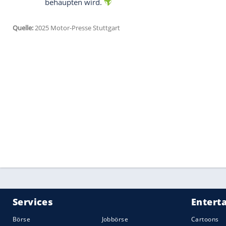
Der RS3 – Mehr als nur ein Auto
Der RS3 war immer mehr als ein einfache
er eine der letzten
Bastionen
für Liebhab
Motoren. Aber wie geht es nach dem 5-Zy
Hybridantrieb
erhalten, was auch den C
den Wagen umweltfreundlicher machen, ab
ein
Elektromotor
die gleiche
Fahrfreude
b
Das Ende einer Ära – Was kommt nach d
Das Aus des 5-Zylinders könnte zwar das 
Geschichte
markieren, aber der Blick geht
daran, wie der
Audi RS3
und seine Nachfol
können. Auch wenn der
Fünfzylinder
nich
die Frage, wie das Unternehmen den Spir
aufrechterhalten kann – und wie der neu