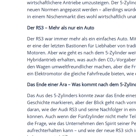
Empfohlener externer Inhalt:
Glomex GmbH
Wir benötigen Ihre Zustimmung, um den von un
anzuzeigen. Sie können diesen mit einem Klick a
jetzt aktivieren
Ich bin damit einverstanden, dass mir externe In
Daten an Drittplattformen übermittelt werden.
Meh
Die Einführung der Euro-7-Abgasnorm is
Zylinders. Diese
Norm
stellt sicher, das
erfüllen, um die
Luftqualität
zu verbesse
wichtiges Ziel verfolgen, könnten sie
Aud
wirtschaftlichere
Antriebe
umzusteigen. D
neuen
Normen
angepasst werden – aller
in einem
Nischenmarkt
dies wohl wirtsch