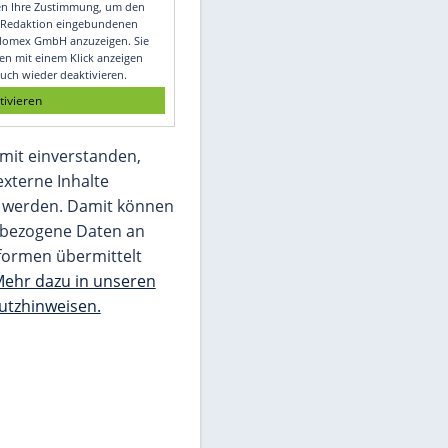
Video
Empfohlener externer Inhalt:
Glomex GmbH
Wir benötigen Ihre Zustimmung, um den
von unserer Redaktion eingebundenen
Inhalt von Glomex GmbH anzuzeigen. Sie
können diesen mit einem Klick anzeigen
lassen und auch wieder deaktivieren.
jetzt aktivieren
Ich bin damit einverstanden,
dass mir externe Inhalte
angezeigt werden. Damit können
personenbezogene Daten an
Drittplattformen übermittelt
werden.
Mehr dazu in unseren