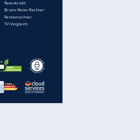
rechnen, wenn man geblitzt
wird
WTD-41: Hier testet die
Bundeswehr Panzer und Co.
EITE
Die verrücktesten Formel-1-
Autos aller Zeiten
Hennessey Blackbird: Ein
Hyperschall-Jet für die Straße
Nach Reifenwechsel in der
Werkstatt: Wer haftet für
Radverlust?