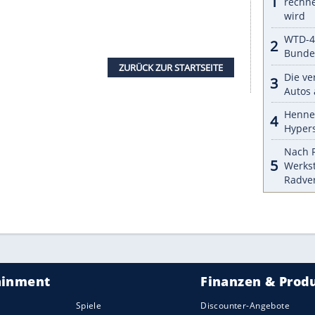
s Auto. Mit dem 5-Zylinder unter der
Haube
war
er von traditionelleren, emotionsgeladenen
linder weiter? Der RS3 könnte künftig einen
O₂-Vorgaben der EU entgegenkäme. Dies würde
er die Frage bleibt: Kann ein Hybrid- oder gar
ieten, wie es der 5-Zylinder getan hat?
em 5-Zylinder?
Ende eines wichtigen Kapitels in Audis
 nach vorne. Schon jetzt arbeiten die Ingolstädter
ger in eine elektrifizierte Zukunft geführt werden
t mehr Teil der Zukunft von Audi sein wird, bleibt
it seiner Performance-Modelle weiter
e RS3 sich in einer zunehmend elektrischen Welt