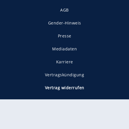
AGB
Gender-Hinweis
Presse
Mediadaten
Karriere
Vertragskündigung
Vertrag widerrufen
gekennzeichnet mit
freenet ist Mitglied im JUSPROG e.V.