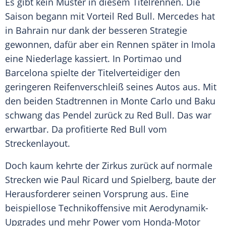
Es gibt kein Muster in diesem
Titelrennen
. Die
Saison begann mit
Vorteil
Red Bull
.
Mercedes
hat
in
Bahrain
nur dank der besseren Strategie
gewonnen, dafür aber ein Rennen später in
Imola
eine Niederlage kassiert. In
Portimao
und
Barcelona
spielte der Titelverteidiger den
geringeren
Reifenverschleiß
seines
Autos
aus. Mit
den beiden Stadtrennen in
Monte Carlo
und
Baku
schwang das Pendel zurück zu
Red Bull
. Das war
erwartbar. Da profitierte
Red Bull
vom
Streckenlayout.
Doch kaum kehrte der Zirkus zurück auf normale
Strecken wie
Paul Ricard
und Spielberg, baute der
Herausforderer seinen Vorsprung aus. Eine
beispiellose Technikoffensive mit Aerodynamik-
Upgrades und mehr Power vom Honda-Motor