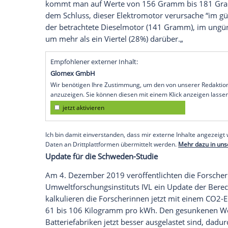
Alter zum Zeitpunkt der Außerbetriebnahm
Autos (inklusive Batterie) dürften in Zuk
als Verbrenner.
Im Ifo-Beitrag verteilt sich die CO2-Men
Batterie laut Schweden-Studie anfallen (
Kilometer. Das Institut formuliert entspr
für die Produktion und das Recycling de
Gramm und 98 Gramm an CO2 -Ausstoß 
Ausstoß für die Erzeugung des Fahrstrom
heute vom
Umweltbundesamt
angegeben
das
Model
3" itemprop="name" />Tesla
man für die Batterien die erwähnten Z
kommt man auf Werte von 156 Gramm b
dem Schluss, dieser
Elektromotor
verursa
der betrachtete Dieselmotor (141 Gramm)