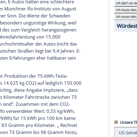
udie: Die CO2-Emissionen bei der
 kg CO2 pro kWh veranschlagt wurden. Die
raufhin, dass der Wert allenfalls den Ist-Zustand
ionsbedingungen reflektiere. Die Empfehlungen:
itgehend CO2-neutral werden, für E-Autos sollen
g verwendet werden.
is 195 kg CO2 pro kWh
Batterie
vielfach
hluss kamen, E-Autos hätten eine schlechtere
se in der des Münchner Ifo-Instituts von August
r
Hans-Werner Sinn
. Die Werte der Schweden
stituts eine besonders ungünstige Wirkung, weil
Model
3 und des zum Vergleich herangezogenen
 bei einer
Jahresfahrleistung
von 15.000
ung: das Durchschnittsalter der
Autos
(nicht das