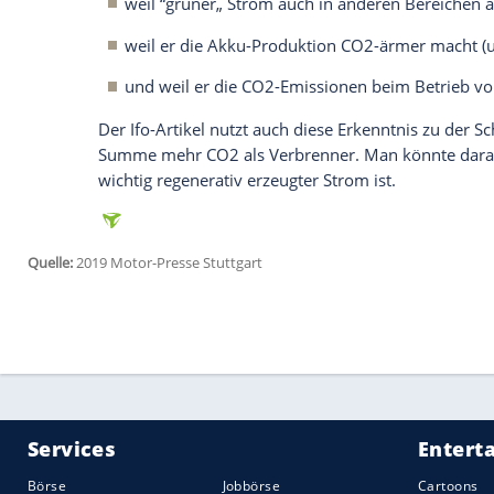
deutschem Mix (laut Ifo) ergeben sich 
Kilometer im
Model
3" itemprop="name"
Diesel-Mercedes. Der aktuell vom
Umwel
CO2 pro kWh Strom senkt den
Ausstoß
d
dann 101,9 bzw. 124,4 Gramm insgesamt
Man darf aber auf keinen Fall verschweig
Studie (Batterien unbekannter Herkunft)
Instituts 73 Gramm aufbürden würde und
Gramm) als der Diesel wäre. Aber erstens
Herkunft und zweitens könnte man berec
Kilometer pro
Batterie
rechnen. Damit wü
rund 55 Gramm CO2 pro Kilometer gesunk
Einfluss Schätzungen und Annahmen auf
Batterien halten länger als gedacht
Wie lange die
Batterie
eines
Model
3" it