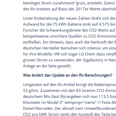
um mehr als ein Viertel (28%) darüber.„
Empfohlener externer Inhalt:
Glomex GmbH
Wir benötigen Ihre Zustimmung, um den von un
anzuzeigen. Sie können diesen mit einem Klick a
jetzt aktivieren
Ich bin damit einverstanden, dass mir externe In
Daten an Drittplattformen übermittelt werden.
Meh
Update für die Schweden-Studie
Am 4. Dezember 2019 veröffentlichten d
Umweltforschungsinstituts
IVL ein
Updat
kalkulieren die Forscherinnen jetzt mit
61 bis 106 Kilogramm pro kWh. Den gesun
Batteriefabriken jetzt besser ausgelastet