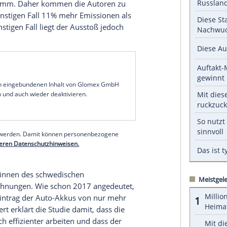
e) auf deutschen Straßen liegt bei 9,4 Jahren. E-
unft nach ersten Erfahrungen eher haltbarer sein
ge, die bei der Produktion der 75-kWh-Tesla-
10.875 kg bis 14.625 kg CO2) auf lediglich 150.000
echend vorsichtig, diese Angabe impliziere, „dass
r
Batterie
pro Kilometer Fahrstrecke zwischen 73
anzusetzen sind“. Zusammen mit dem CO2-
s (von der Ifo verwendeter Wert: 0,55 kg/kWh;
: 0,476 kg/kWh) für 15 kWh pro 100 km käme
Model
3 auf 83 Gramm pro Kilometer. „ Rechnet
usatzmengen von 73 Gramm bis 98 Gramm hinzu,
is 181 Gramm. Daher kommen die Autoren zu
che “im günstigen Fall 11% mehr Emissionen als
, im ungünstigen Fall liegt der
Ausstoß
jedoch