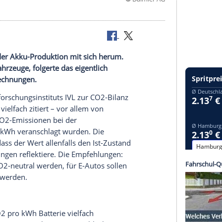
©
Daim
ksack aus der Akku-Produktion mit sich herum.
ls
Batteriefahrzeuge
, folgerte das eigentlich
ber neue Berechnungen.
hen
Umweltforschungsinstituts
IVL zur CO2-Bilanz
nd wurde vielfach zitiert – vor allem von