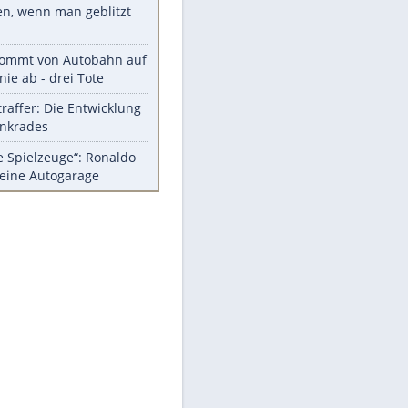
Diese Autos haben uns verlassen
Auftakt-Misere gestoppt: Berlin
gewinnt in Bochum
Mit diesen Tricks wird der Grill
ruckzuck sauber
So nutzt man alte Smartphones
sinnvoll
Das ist typisch schwedisch!
Meistgelesen
Millionen Autos mit
Heimatkennzeichen unterwegs