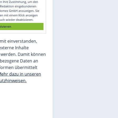
Video
Empfohlener externer Inhalt:
Glomex GmbH
Wir benötigen Ihre Zustimmung, um den
von unserer Redaktion eingebundenen
Inhalt von Glomex GmbH anzuzeigen. Sie
können diesen mit einem Klick anzeigen
lassen und auch wieder deaktivieren.
jetzt aktivieren
Ich bin damit einverstanden,
dass mir externe Inhalte
angezeigt werden. Damit können
personenbezogene Daten an
Drittplattformen übermittelt
werden.
Mehr dazu in unseren