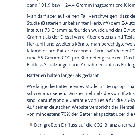
benötigte Strom zunehmend “grün„ entste
des Ifo-Instituts auf Basis der 2017er We
Unter
Einbeziehung
der neuen Zahlen dre
Aufwand für die 75 kWh
Batterie
sinkt au
Forscher
die Schwankungsbreite des CO2
beispielsweise unsichere Quellen zu CO2
einfließen. Ein Hinweis, dass auch die Her
deutschen
Hersteller
bemühen sich intens
für ihre Modelle;
VW
soll sogar LG Chem d
grünen Strom zu verwenden, der
Gigafac
Anlage an die Seite gestellt.
Was ändert das
Update
an den Ifo-Bere
Umgesetzt auf den Ifo-Artikel bringt die
B
53 g/km. Zusammen mit den 83 Gramm C