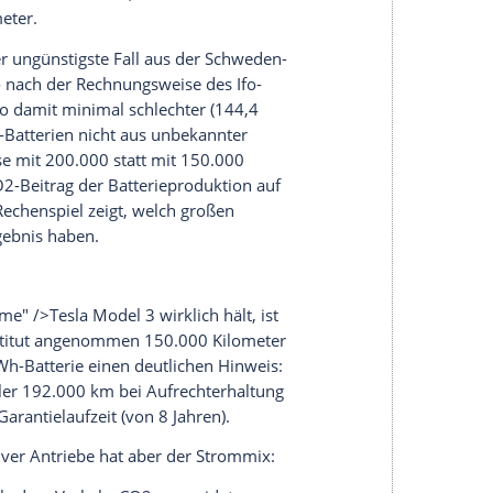
ht. Damit ist klar, dass die Folge-Berechnungen
rte überholt sind.
ht sich die Aussage der Ifo-Studie. Denn der CO2-
f 4.575 bis 7.950 kg, bzw. auf 10.950 kg wenn die
-Werts auf 146 kg/kWh erhöhen, sobald
-Emissionen von Batteriefabriken in China
kunft der Batterien eine große Rolle spielt. Die
iv um eine CO2-neutrale Herstellung der Akkus
azu verpflichtet haben, für die Batterien des ID.3
tory
in Nevada hat
Tesla
eine riesige Photovoltaik-
chnungen?
atterieproduktion
einen CO2-Eintrag von 30,5 bis
O2-Emission für den Fahrstrom nach