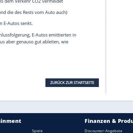
nun 113,5 bzw. 136 Gramm CO2-Ausstoß pro
 />Tesla
Model
3 gegenüber 141 Gramm für den
tbundesamt
angegebenen Wert von 476 Gramm
es
Tesla
beim Fahren auf 71,4 Gramm. Das macht
 pro Kilometer.
en, dass der ungünstigste Fall aus der Schweden-
 dem E-Auto nach der Rechnungsweise des Ifo-
 das E-Auto damit minimal schlechter (144,4
 sind Tesla-Batterien nicht aus unbekannter
htigterweise mit 200.000 statt mit 150.000
rde der CO2-Beitrag der
Batterieproduktion
auf
en. Das Rechenspiel zeigt, welch großen
 das Endergebnis haben.
emprop="name" />Tesla
Model
3 wirklich hält, ist