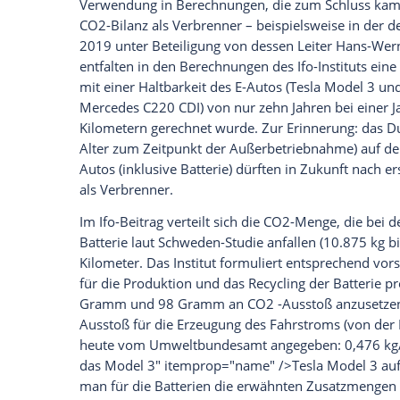
Kritikern des E-Autos.
Kernaussage
der St
Batterieproduktion
, die mit 150 bis 200
Forscher
wiesen in der Studie mehrfach da
sich sehr schnell verbessernder Produkt
Die
Batterieproduktion
soll möglichst we
Akkus mit nicht mehr Kapazität als nöti
Batterie als CO2-Rucksack fürs E-Auto
Dennoch fand vor allem der Wert 145 b
Verwendung in Berechnungen, die zum Sc
CO2-Bilanz als Verbrenner – beispielswei
2019 unter Beteiligung von dessen Leite
entfalten in den Berechnungen des Ifo-In
mit einer Haltbarkeit des E-Autos (Tesla
Mercedes
C220 CDI) von nur zehn Jahren
Kilometern gerechnet wurde. Zur Erinner