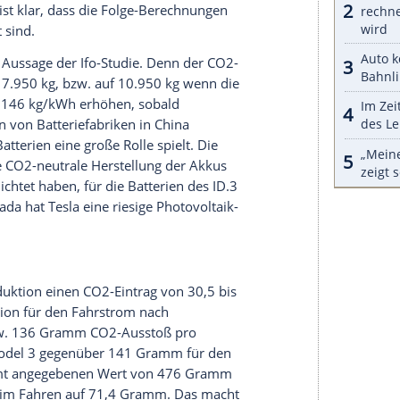
serer Redaktion eingebundenen Inhalt von Glomex GmbH
nzeigen lassen und auch wieder deaktivieren.
halte angezeigt werden. Damit können personenbezogene
r dazu in unseren Datenschutzhinweisen.
ie Forscherinnen des schwedischen
e
der Berechnungen. Wie schon 2017 angedeutet,
 einem CO2-Eintrag der Auto-Akkus von nur mehr
kenen Wert erklärt die Studie damit, dass die
 sind, dadurch effizienter arbeiten und dass der