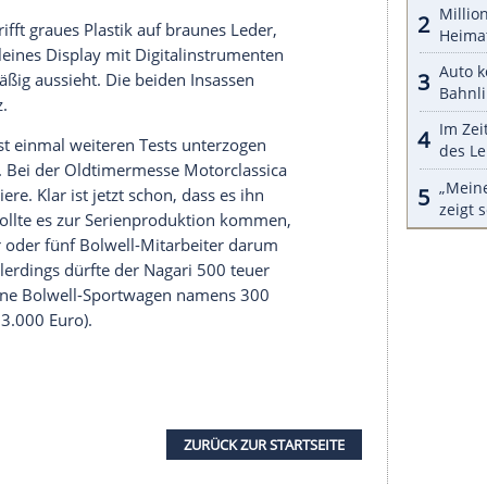
n an die
Corvette
C6, was sicher kein Zufall ist.
ennung LS3, früher einmal im US-Sportwagen
llen der GM-Marke Holden, weshalb der Einsatz
end ist. Und doch ein kleiner Verrat am früheren
ngetrieben wurde.
aß-Garant sein. Der Motor interagiert mit einem
samt dessen
Schalthebel
und schickt seine Kraft
ll unter der 1.000 Kilogramm-Marke liegen, den
alier in weniger als drei Sekunden absolvieren
ll oberhalb von 300 km/h liegen. Die vorne 10 x19
/35er und 305/30er Reifen) sind an doppelten
 pneumatischen
Stoßdämpfer
lassen sich einstellen.
5 Millimeter großen Scheiben.