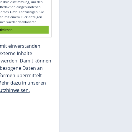
Video
Empfohlener externer Inhalt:
Glomex GmbH
Wir benötigen Ihre Zustimmung, um den
von unserer Redaktion eingebundenen
Inhalt von Glomex GmbH anzuzeigen. Sie
können diesen mit einem Klick anzeigen
lassen und auch wieder deaktivieren.
jetzt aktivieren
Ich bin damit einverstanden,
dass mir externe Inhalte
angezeigt werden. Damit können
personenbezogene Daten an
Drittplattformen übermittelt
werden.
Mehr dazu in unseren