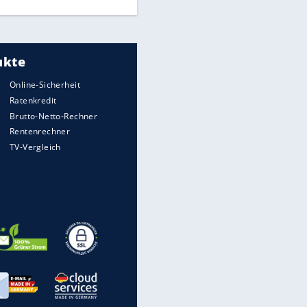
Millionen Autos mit
Heimatkennzeichen unterwegs
Auto kommt von Autobahn auf
Bahnlinie ab - drei Tote
Im Zeitraffer: Die Entwicklung
des Lenkrades
„Meine Spielzeuge“: Ronaldo
zeigt seine Autogarage