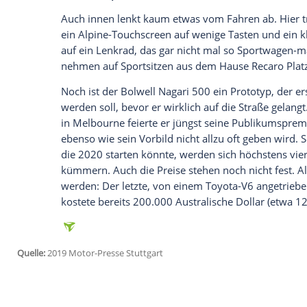
Früher
Ford
, heute General Motors
Die Auspuff-Anordnung erinnert dagege
Immerhin kam der 6,2-Liter-V8-Motor, K
zum Einsatz. Aber auch in einigen Mode
des 507-PS-Kraftpakets ziemlich nahelieg
Bolwell Negari, der von einem Ford-V8 a
Ansonsten will der Nagari 500 ein Fahrsp
manuellen Sechsgang-Getriebe von
Audi
Richtung Hinterräder. Das
Leergewicht
so
Spurt von Null auf Hundert soll der Austr
und das eigene Geschwindigkeitslimit so
und hinten 12 x 19 Zoll-Felgen (mit 265
Querlenkern aufgehängt, die adaptiven
Die Brembo-Bremsanlage arbeitet mit 35