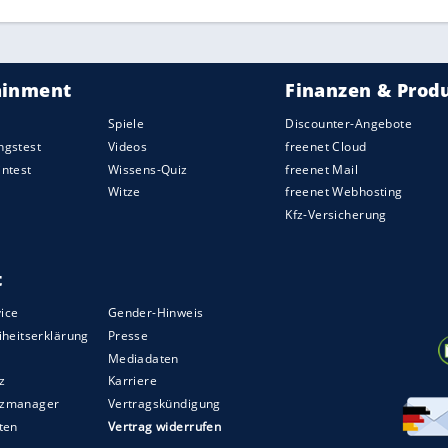
b. Hier trifft graues Plastik auf braunes Leder,
 und ein kleines Display mit Digitalinstrumenten
ortwagen-mäßig aussieht. Die beiden Insassen
ecaro Platz.
otyp, der erst einmal weiteren Tests unterzogen
raße gelangt. Bei der
Oldtimermesse
Motorclassica
ikumspremiere
. Klar ist jetzt schon, dass es ihn
ben wird. Sollte es zur
Serienproduktion
kommen,
chstens vier oder fünf Bolwell-Mitarbeiter darum
ht fest. Allerdings dürfte der Nagari 500 teuer
6 angetriebene Bolwell-Sportwagen namens 300
ar (etwa 123.000 Euro).