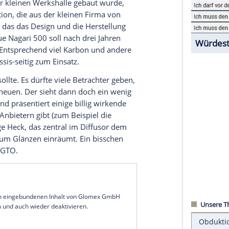
entstanden sind, sind in dem 7,7 Millionen
de an jeder Ecke anzutreffen. Dennoch brachte es
seiner Heimat zu einem beachtlichen Ruf.
ne installierter 5,7-Liter-Motor auf ein
n Wunder, dass der
Sportwagen
1973 überlegen
gewann.
terialien
kehrt der
Sportwagen
, der seinerzeit von einem
und in einer kleinen
Werkshalle
gebaut wurde,
ll Corporation, die aus der kleinen Firma von
h heute um das das Design und die
Herstellung
 Und der neue Nagari 500 soll nach drei Jahren
ier können. Entsprechend viel Karbon und andere
- und Chassis-seitig zum Einsatz.