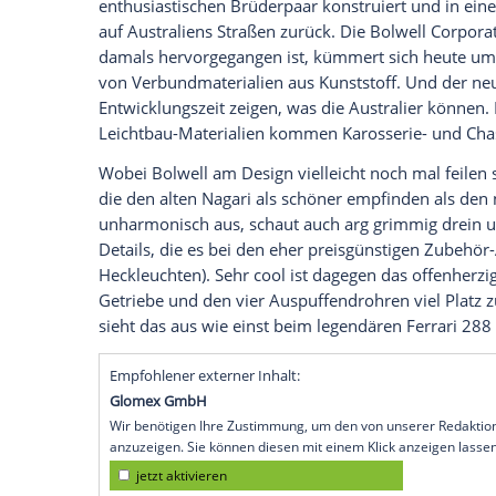
den frühen Siebzigerjahren in
Australien
Quadratkilometer
großen Land nicht gera
der Nagari mit Fiberglass-Karosserie in 
Schließlich traf da ein 290 PS starker, vor
Leergewicht
von nur 925 Kilogramm. Kei
die Australian Sportscar Championship 
Karosserie und Chassis aus Leichtbau-Ma
Zum
Jubiläum
„50 Jahre Bolwell Nagari“ 
enthusiastischen
Brüderpaar
konstruiert 
auf
Australiens
Straßen zurück. Die Bolwe
damals hervorgegangen ist, kümmert sic
von Verbundmaterialien aus
Kunststoff
.
Entwicklungszeit
zeigen, was die Austral
Leichtbau-Materialien kommen Karosserie