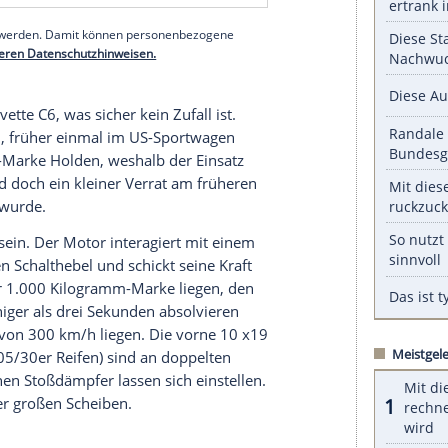
al feilen sollte. Es dürfte viele Betrachter geben,
den als den neuen. Der sieht dann doch ein wenig
g drein und präsentiert einige billig wirkende
en Zubehör-Anbietern gibt (zum Beispiel die
 offenherzige Heck, das zentral im Diffusor dem
viel Platz zum Glänzen einräumt. Ein bisschen
Ferrari
288 GTO.
serer Redaktion eingebundenen Inhalt von Glomex GmbH
nzeigen lassen und auch wieder deaktivieren.
halte angezeigt werden. Damit können personenbezogene
r dazu in unseren Datenschutzhinweisen.