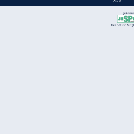
Quelle:
2019 Motor-Presse Stuttgart
Services
Börse
Jobbörse
Spritpreis aktuell
Wetter
Ferientermine
Partnersuche
Online Angebote