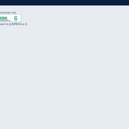
ZURÜCK ZUR STARTS
Entertainment
F
Cartoons
Spiele
D
Einbürgerungstest
Videos
f
Führerscheintest
Wissens-Quiz
f
Promi-Quiz
Witze
f
K
freenet