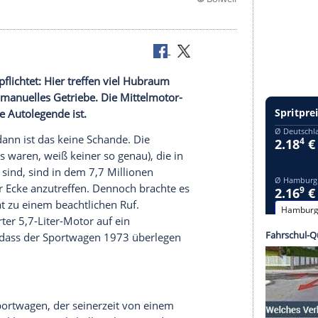
©
B
rismus
verpflichtet: Hier treffen viel
Hubraum
cht und ein manuelles
Getriebe
. Die Mittelmotor-
 Heimat eine Autolegende ist.
ht kennen, dann ist das keine
Schande
. Die
le genau es waren, weiß keiner so genau), die in