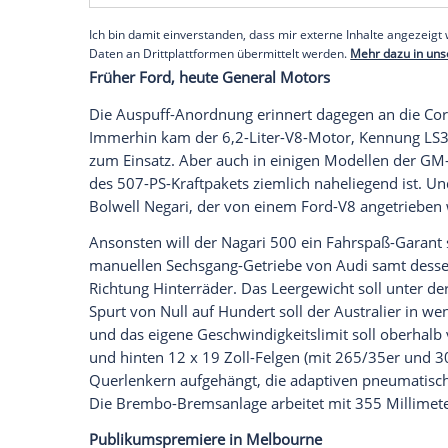
Wobei Bolwell am Design vielleicht noch m
die den alten Nagari als schöner empfin
unharmonisch aus, schaut auch arg grimmi
Details, die es bei den eher preisgünstig
Heckleuchten). Sehr cool ist dagegen das
Getriebe
und den vier Auspuffendrohren 
sieht das aus wie einst beim legendären
Empfohlener externer Inhalt:
Glomex GmbH
Wir benötigen Ihre Zustimmung, um den von un
anzuzeigen. Sie können diesen mit einem Klick a
jetzt aktivieren
Ich bin damit einverstanden, dass mir externe In
Daten an Drittplattformen übermittelt werden.
Meh