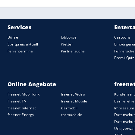
Publikumspremiere in Melbourne
Auch innen lenkt kaum etwas vom Fahren a
ein Alpine-Touchscreen auf wenige Tasten
auf ein Lenkrad, das gar nicht mal so Sp
nehmen auf Sportsitzen aus dem Hause R
Noch ist der Bolwell Nagari 500 ein Prot
werden soll, bevor er wirklich auf die St
in
Melbourne
feierte er jüngst seine
Publ
ebenso wie sein Vorbild nicht allzu oft ge
die 2020 starten könnte, werden sich hö
kümmern. Auch die Preise stehen noch nic
werden: Der letzte, von einem Toyota-V
kostete bereits 200.000
Australische
Doll