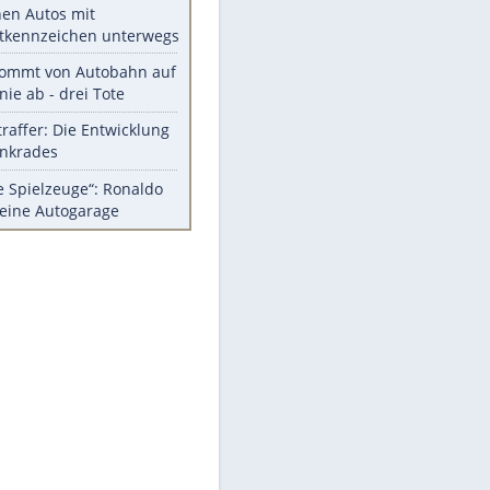
Diese Autos haben uns verlassen
Randale in Dresden: DFB-
Bundesgericht bestätigt Urteil
Mit diesen Tricks wird der Grill
ruckzuck sauber
So nutzt man alte Smartphones
sinnvoll
Das ist typisch schwedisch!
Meistgelesen
Mit diesen Strafen muss man
rechnen, wenn man geblitzt
wird