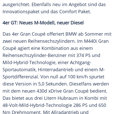
ausgerichtet. Ebenfalls neu im Angebot sind das
Innovationspaket
und das Comfort Paket.
4er GT: Neues M-Modell, neuer Diesel
Das 4er Gran
Coupé
offeriert
BMW
ab
Sommer
mit
zwei neuen Reihensechszylindern. Im M440i Gran
Coupé
agiert eine Kombination aus einem
Reihensechszylinder-Benziner mit 374 PS und
Mild-Hybrid-Technologie, einer Achtgang-
Sportautomatik,
Hinterradantrieb
und einem M-
Sportdifferenzial. Von null auf 100 km/h spurtet
diese Version in 5,0 Sekunden. Dieselfans werden
mit dem neuen 430d xDrive Gran
Coupé
bedient.
Das bietet aus drei Litern Hubraum in Kombi mit
48-Volt-Mild-Hybrid-Technologie 286 PS und 650
Nm
Drehmoment
. Mit
Allradantrieb
und