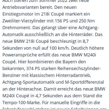
Auch stehen zum
Sommer
2022 zwei neue
Antriebsvarianten bereit. Den neuen
Einstiegsmotor im 218i
Coupé
markiert ein
Zweiliter-Vierzylinder mit 156 PS und 250 Nm
Drehmoment
. Das gelangt über eine Achtgang-
Automatik ausschließlich an die Hinterräder. Das
neue
BMW
218i
Coupé
beschleunigt in 8,7
Sekunden von null auf 100 km/h. Deutlich höhere
Poweransprüche erfüllt das neue
BMW
M240i
Coupé
. Hier kombinieren die Bayern den
bekannten, 374 PS starken Reihensechszylinder-
Benziner mit klassischem
Hinterradantrieb
,
Achtgang-Sportautomatik und M-Sportdifferenzial
an der Hinterachse. Damit erreicht das neue
BMW
M240i
Coupé
in 4,7 Sekunden aus dem Stand die
Tempo-100-Marke. Für manuelle Eingriffe in die