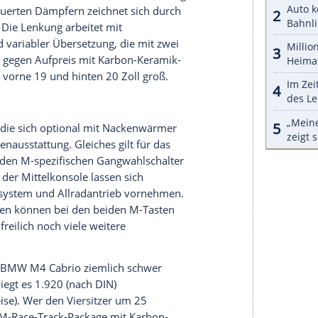
tor ist ein achtstufiges Steptronic-Getriebe
nden von null auf 100 km/h, 13,1 Sekunden von
eed, der nach Buchung des M Driver's Packages
ls arbeitet mit einer elektronisch gesteuerten
über die sich die Antriebskraft stufenlos und
nterrädern verteilen lässt. Das
System
ist
das aktive
Sperrdifferenzial
hilft, den Grip zu
nen können neben dem normalen 4WD-Modus eine
bei deaktivierter
Stabilitätskontrolle
– puren
ntrolle
erlaubt es, die Eingriffsschwellen der
viduell festzulegen.
e zu verbessern, verfügt das
BMW
M4
Cabrio
im