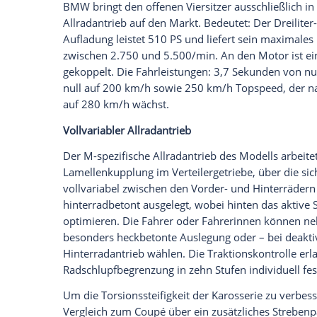
schwarze Band findet in der Heckschürze s
geformte Diffusor, in dem die M-typisch
Millimeter messenden Auspuff-Endrohre 
untergebracht sind. Auf eine
Spoilerlippe
Empfohlener externer Inhalt:
Glomex GmbH
Wir benötigen Ihre Zustimmung, um den von un
anzuzeigen. Sie können diesen mit einem Klick a
jetzt aktivieren
Ich bin damit einverstanden, dass mir externe In
Daten an Drittplattformen übermittelt werden.
Meh
BMW bringt den offenen
Viersitzer
aussch
Allradantrieb
auf den Markt. Bedeutet: 
Aufladung leistet 510 PS und liefert 