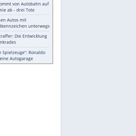
Diese Autos haben uns verlassen
FCH: Schmidt lässt Zukunft
weiter offen
Mit diesen Tricks wird der Grill
ruckzuck sauber
So nutzt man alte Smartphones
sinnvoll
Das ist typisch schwedisch!
Meistgelesen
Mit diesen Strafen muss man
rechnen, wenn man geblitzt
wird