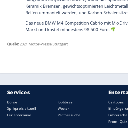
Vergleich
zum
Coupé
über ein zusätzlic
installierte adaptive
Fahrwerk
mit elektr
eine verfeinerte Kinematik und Elastokin
geschwindigkeitsabhängiger
Servounters
Kennlinien für's Pedalgefühl gesegnete
Scheiben. Die geschmiedeten Leichtmetal
Leder-Sportsitze sind serienmäßig
Elektrisch einstell- und beheizbare Lede
und Sitzbelüftung aufrüsten lassen, geh
Digital-Cockpit, das Lederlenkrad mit S
und die roten Farbakzente. Über die Setu
Einstellungen für Motor,
Fahrwerk
, Len
Zwei besonders gern genutzte Gesamt-
am Lenkrad hinterlegt werden. Darüber hi
elektronische Spielereien möglich.