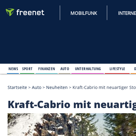
MOBILFUNK
NEWS
SPORT
FINANZEN
AUTO
UNTERHALTUNG
L
Startseite
>
Auto
>
Neuheiten
>
Kraft-Cabrio mit ne
Kraft-Cabrio mit ne