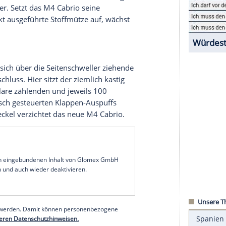
einen ausgestellten Kotflügeln, den veränderten
rne sowie mit seiner konturierten
Motorhaube
.
t LED-Technik; Laserlicht kostet
Aufpreis
. Dass
L-Niere erhält, war nach der Präsentation der M3
rraschung
mehr.
r neue M4 im Gegensatz zu seinem Vorgänger wieder
h antritt; das hatte sich dank vieler Erlkönig-
e angekündigt. Dabei handelt es sich um ein in
 und schließendes Flächenspriegel-Verdeck, das
zent leichter sein soll. Bei offenem Dach steigt
auf 300 Liter. Setzt das M4
Cabrio
seine
 Silbereffekt ausgeführte
Stoffmütze
auf, wächst
rtende und sich über die Seitenschweller ziehende