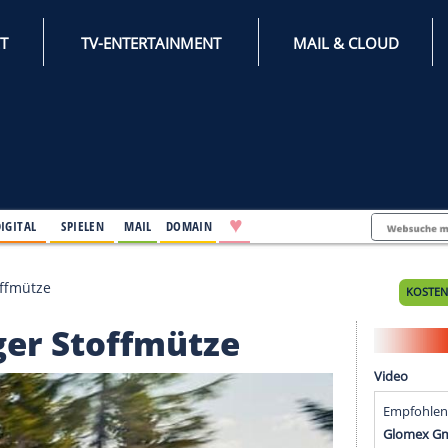
INTERNET
TV-ENTERTAINMENT
♥
IFESTYLE
DIGITAL
SPIELEN
MAIL
DOMAIN
uartiger Stoffmütze
uartiger Stoffmütze