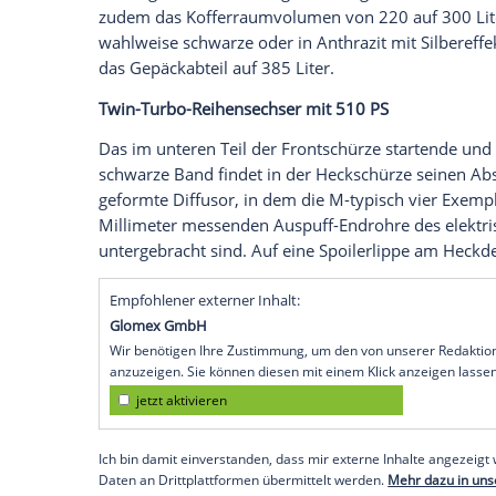
steht der offene Power-Bajuware da mit s
Stoßfängern samt großer Lufteinlässe vo
Die
Scheinwerfer
arbeiten serienmäßig mi
das M4
Cabrio
ebenfalls die vertikale XX
Limousine und des M4 Coupés keine
Übe
Gleiches gilt für die Tatsache, dass de
mit Stoffverdeck statt klappbarem Stahldac
Fotos und Patentzeichnungen über Monat
18 Sekunden und bis Tempo 50 öffnendes
im
Vergleich
zur vorherigen Lösung 40 Pro
zudem das
Kofferraumvolumen
von 220 
wahlweise schwarze oder in Anthrazit mit
das Gepäckabteil auf 385 Liter.
Twin-Turbo-Reihensechser mit 510 PS
Das im unteren Teil der Frontschürze sta