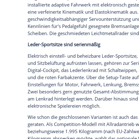
zwischen 2.750 und 5.500/min. An den Mo
gekoppelt. Die Fahrleistungen: 3,7 Seku
null auf 200 km/h sowie 250 km/h Topsp
auf 280 km/h wächst.
Vollvariabler Allradantrieb
Der M-spezifische
Allradantrieb
des Model
Lamellenkupplung im
Verteilergetriebe
, 
vollvariabel zwischen den Vorder- und Hi
hinterradbetont ausgelegt, wobei hinten 
optimieren. Die Fahrer oder Fahrerin
besonders heckbetonte Auslegung oder – 
Hinterradantrieb wählen. Die
Traktionsko
Radschlupfbegrenzung in zehn Stufen indi
Um die Torsionssteifigkeit der Karosseri