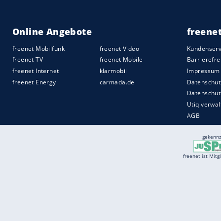
Wie schon die geschlossenen Varianten i
geraten. Als Competition-Modell mit
Allr
beziehungsweise 1.995 Kilogramm (nach
Kilogramm abspecken möchte, wählt das
Keramik Bremsen, gewichtsoptimierten Le
Reifen ummantelt werden, und Karbon-S
Das neue
BMW
M4 Competition
Cabrio
m
Markt und kostet mindestens 98.500 Eur
Quelle:
2021 Motor-Presse Stuttgart