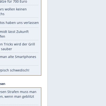
Unsere Themen-Highlights
Spanien im Finsternis-Fieber:
Balkonplätze für 700 Euro
Diese Stars wollen keinen
Nachwuchs