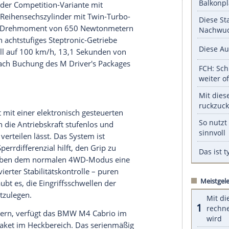
einen Abschluss. Hier sitzt der ziemlich kastig
 vier Exemplare zählenden und jeweils 100
des elektrisch gesteuerten Klappen-Auspuffs
am Heckdeckel verzichtet das neue M4
Cabrio
.
serer Redaktion eingebundenen Inhalt von Glomex GmbH
nzeigen lassen und auch wieder deaktivieren.
halte angezeigt werden. Damit können personenbezogene
r dazu in unseren Datenschutzhinweisen.
ließlich in der Competition-Variante mit
Der
Dreiliter-Reihensechszylinder
mit Twin-Turbo-
sein maximales Drehmoment von 650 Newtonmetern