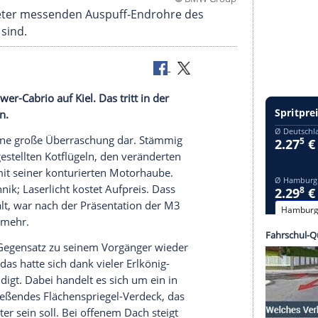
©
BMW 
ils 100 Millimeter messenden Auspuff-Endrohre des
rgebracht sind.
das Power-Cabrio auf Kiel. Das tritt in der
adantrieb an.
os
stellt keine große
Überraschung
dar. Stämmig