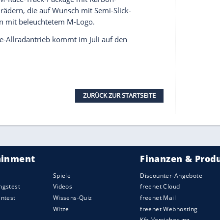
hes Strebenpaket im
Heckbereich
. Das serienmäßig
onisch gesteuerten Dämpfern zeichnet sich durch
ematik aus. Die Lenkung arbeitet mit
tützung
und variabler Übersetzung, die mit zwei
 Bremsanlage gegen
Aufpreis
mit Karbon-Keramik-
lräder sind vorne 19 und hinten 20 Zoll groß.
r-Sportsitze, die sich optional mit Nackenwärmer
ören zur
Serienausstattung
. Gleiches gilt für das
chaltwippen, den M-spezifischen Gangwahlschalter
p-Taste auf der Mittelkonsole lassen sich
kung, Bremssystem und
Allradantrieb
vornehmen.
Abstimmungen können bei den beiden M-Tasten
naus sind freilich noch viele weitere