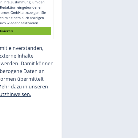
Video
Empfohlener externer Inhalt:
Glomex GmbH
Wir benötigen Ihre Zustimmung, um den
von unserer Redaktion eingebundenen
Inhalt von Glomex GmbH anzuzeigen. Sie
können diesen mit einem Klick anzeigen
lassen und auch wieder deaktivieren.
jetzt aktivieren
Ich bin damit einverstanden,
dass mir externe Inhalte
angezeigt werden. Damit können
personenbezogene Daten an
Drittplattformen übermittelt
werden.
Mehr dazu in unseren