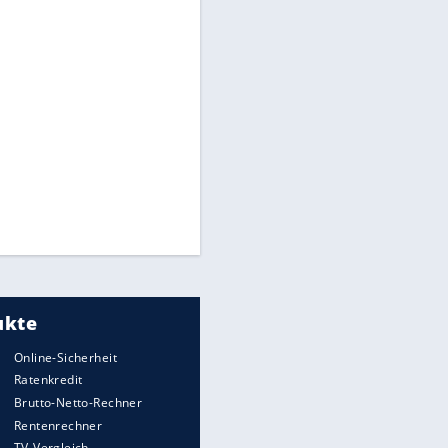
Auto kommt von Autobahn auf
Bahnlinie ab - drei Tote
Millionen Autos mit
Heimatkennzeichen unterwegs
Im Zeitraffer: Die Entwicklung
des Lenkrades
„Meine Spielzeuge“: Ronaldo
zeigt seine Autogarage