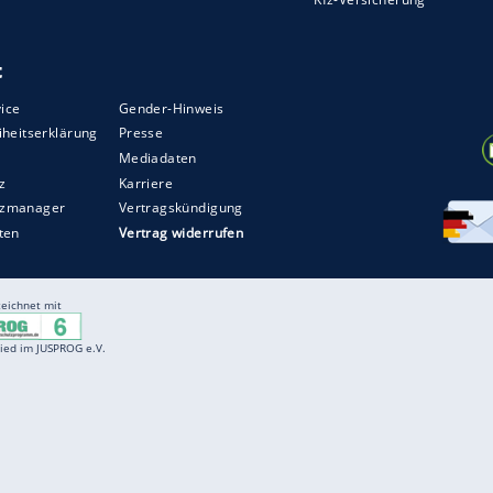
st auch das
BMW
M4
Cabrio
ziemlich schwer
adantrieb
wiegt es 1.920 (nach DIN)
 EU-Zählweise). Wer den
Viersitzer
um 25
 optionale M-Race-Track-Package mit Karbon-
ichtmetallrädern, die auf Wunsch mit Semi-Slick-
chalensitzen mit beleuchtetem M-Logo.
it M-xDrive-Allradantrieb kommt im Juli auf den
o.
ZURÜCK ZUR STARTS