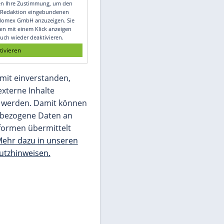
Video
Empfohlener externer Inhalt:
Glomex GmbH
Wir benötigen Ihre Zustimmung, um den
von unserer Redaktion eingebundenen
Inhalt von Glomex GmbH anzuzeigen. Sie
können diesen mit einem Klick anzeigen
lassen und auch wieder deaktivieren.
jetzt aktivieren
Ich bin damit einverstanden,
dass mir externe Inhalte
angezeigt werden. Damit können
personenbezogene Daten an
Drittplattformen übermittelt
werden.
Mehr dazu in unseren