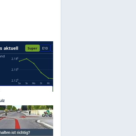
Datenschutzhinweisen.
6EzZro