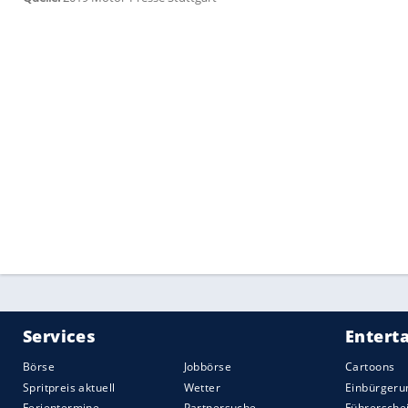
Effekt: Kleinerer
Wendekreis
./strong>
Dann ist der GAZelle-Mini-Van fertig: Von
ein aufgeblasenes Citicar des längst ve
Vanguard aus. Bei einer ersten
Testfahrt
den nun deutlich geschrumpften
Wendek
In einem weiteren Video lackieren die
Tu
Die Schulbus-Versionen des
GAZelle
trug
Schmackes
auf die Straße.
Schwenk
in de
belassen, allerdings ist jetzt alles geputz
der
Vogelperspektive
wirkt der Van wie 
deutlich zum Hoppeln, was eine Folge des
durch
Nowosibirsk
filmen einige Passant
Smartphones.