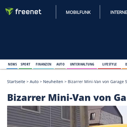
MOBILFUNK
NEWS
SPORT
FINANZEN
AUTO
UNTERHALTUNG
L
Startseite
>
Auto
>
Neuheiten
>
Bizarrer Mini-Van 
Bizarrer Mini-Van v