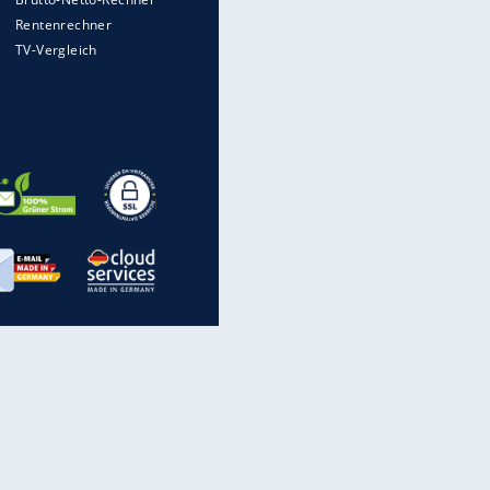
Auto kommt von Autobahn auf
EITE
Bahnlinie ab - drei Tote
Im Zeitraffer: Die Entwicklung
des Lenkrades
WTD-41: Hier testet die
Bundeswehr Panzer und Co.
Lebenslang nach Auto-
Anschlag auf Demonstration in
München