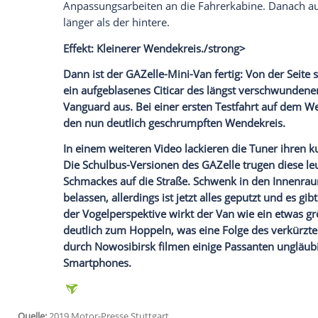
eine neue schwingenartige Aufhängung u
Empfohlener externer Inhalt:
Glomex GmbH
Wir benötigen Ihre Zustimmung, um den von un
anzuzeigen. Sie können diesen mit einem Klick a
jetzt aktivieren
Ich bin damit einverstanden, dass mir externe In
Daten an Drittplattformen übermittelt werden.
Meh
Dann schleift sich die Flex funkensprü
überstehende hintere Ende abzutrennen. J
Sie schneiden das hintere Ende des Van
Anpassungsarbeiten an die
Fahrerkabine
länger als der hintere.