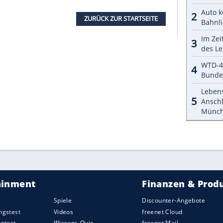
 der Seite sieht das abgehackte Gefährt fast wie
rschwundenen amerikanischen Herstellers Sebring-
auf dem
Werksgelände
freut sich der Fahrer über
reis
.
ner
ihren kurzen Van in einem kräftigen Gelbton.
en diese leuchtende Farbe. Und dann geht es mit
n Innenraum: Den haben die
Tuner
in weiß
t und es gibt eine zweite Reihe mit drei Sitzen. Aus
ein etwas größerer
Kleinwagen
. Und er neigt
 verkürzten Radstands ist. Bei der weiteren Fahrt
en ungläubig den verkürzten Van mit ihren