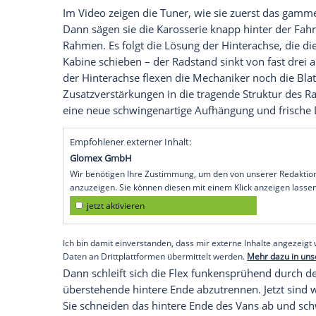
zu lang, wie die russischen Hardcore-Tun
Garage 54 aus
Russlands
drittgrößter St
Experimente mit
Autos
spezialisiert. Ein
Selbstbau-Nachrüst-Allradantrieb mit Hil
Hinterrädern verbinden oder Stahlfelgen,
Vossen
umgesägt sind – die Russen bekomm
Verkürzung des
GAZelle
dran. Einen Grun
Hinterachse stark modifiziert
Im Video zeigen die
Tuner
, wie sie zuer
Dann sägen sie die
Karosserie
knapp hint
Rahmen. Es folgt die Lösung der
Hintera
Kabine schieben – der
Radstand
sinkt von
der
Hinterachse
flexen die Mechaniker no
Zusatzverstärkungen in die tragende St