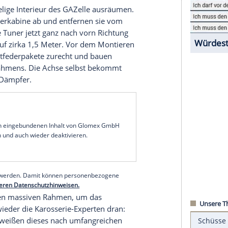
er von Garage 54 für sich beschlossen.
adt
Nowosibirsk
hat sich auf irre Umbauten und
Lada
Kombi mit eingebauter Dampfsauna, ein
fe von Riemen, die die Vorderräder mit den
 die optisch zu Alufelgen des US-Spezialisten
en alles hin. Jetzt war die signifikante
d dafür gab es nicht.
st das gammelige
Interieur
des
GAZelle
ausräumen.
er der
Fahrerkabine
ab und entfernen sie vom
chse
, die die
Tuner
jetzt ganz nach vorn Richtung
 fast drei auf zirka 1,5 Meter. Vor dem Montieren
ch die Blattfederpakete zurecht und bauen
ruktur des Rahmens. Die Achse selbst bekommt