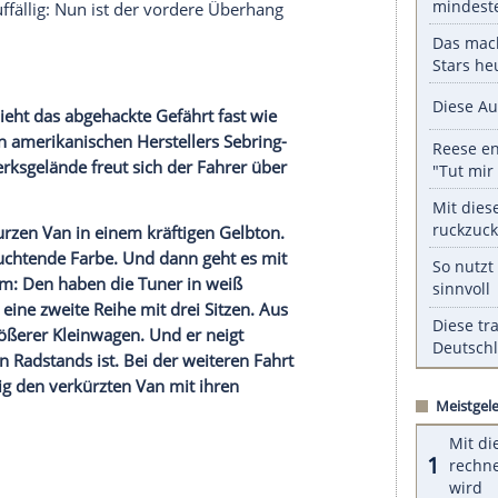
nd frische Dämpfer.
serer Redaktion eingebundenen Inhalt von Glomex GmbH
nzeigen lassen und auch wieder deaktivieren.
halte angezeigt werden. Damit können personenbezogene
r dazu in unseren Datenschutzhinweisen.
hend durch den massiven Rahmen, um das
etzt sind wieder die Karosserie-Experten dran:
s ab und schweißen dieses nach umfangreichen
. Danach auffällig: Nun ist der vordere Überhang