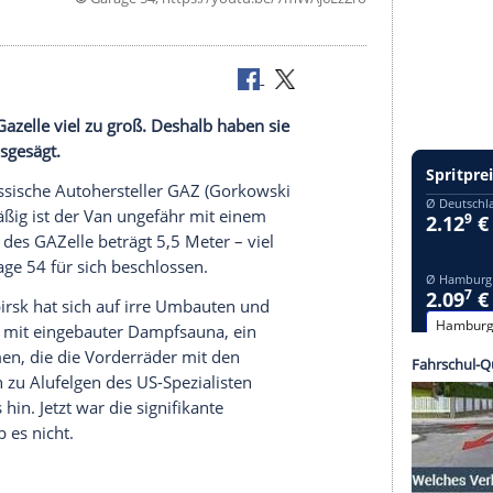
©
Garage 54, https://youtu.be/7mWAj
ar der Van
Gazelle
viel zu groß. Deshalb haben sie
Stück herausgesägt.
ute der russische Autohersteller
GAZ
(Gorkowski
 Größenmäßig ist der Van ungefähr mit einem
. Die Länge des
GAZelle
beträgt 5,5 Meter – viel