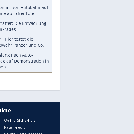
Diese Autos haben uns verlassen
Reese entschuldigt sich bei Fans:
"Tut mir aufrichtig leid"
Mit diesen Tricks wird der Grill
ruckzuck sauber
So nutzt man alte Smartphones
sinnvoll
Diese traumhaften Orte liegen in
Deutschland
Meistgelesen
Mit diesen Strafen muss man
rechnen, wenn man geblitzt
wird