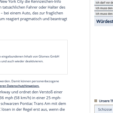
en-Blitzerkamera einen schwarzen Pontiac Trans
 und die Stadt ein 50‑Dollar‑Ticket (rund 43
 Volo, Illinois, seit Jahren eine KITT-Replika –
eses Auto landet nun im Behördenbriefwechsel.
 13:02 Uhr, als Zeitpunkt des angeblichen
ühren den Fall auf das Deko‑/Show-Kennzeichen
 System in New York City die Kennzeichen-Info
Statt beim tatsächlichen Fahrer oder Halter des
 im Museum – bei einem Auto, das zur fraglichen
e. Das Museum reagiert pragmatisch und beantragt
n.
bescheid