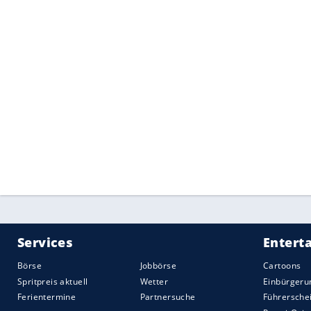
Ticket ausgerechnet nach Illinois adressie
New York City am Ende mehr als 40 Proze
deshalb nicht vollstreckt werden.
KITT ist nicht gleich KITT: Replikas, Mus
Der Fall zeigt nebenbei, warum KITT als 
bleibt: Es existieren mehrere Replikas 
und Museen. Jalopnik verweist etwa auf
Los Angeles sowie weitere Ausstellungsf
Autos nahezu gleich aus – Kennzeichen u
Genau da setzt auch die Vermutung des 
"KNIGHT" reicht, und schon gerät die fals
Quelle:
2026 Motor-Presse Stuttgart