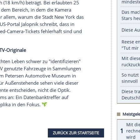
serer Redaktion eingebundenen Inhalt von Glomex GmbH
nzeigen lassen und auch wieder deaktivieren.
halte angezeigt werden. Damit können personenbezogene
r dazu in unseren Datenschutzhinweisen.
en Ocean Parkway und ordnet den Verstoß einer
n Messwert 36 mph (58 km/h) in einer 25-mph-
Fahrzeug als schwarzen Pontiac Trans Am mit dem
ras in NYC lösen in der Regel erst aus, wenn die
ens 11 mph (18 km/h) beträgt. Bei erlaubten 25
t genau in dem Bereich, in dem die Kamera
o Museums vor allem, warum die Stadt New York das