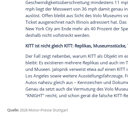
Empfohlener externer Inhalt:
Glomex GmbH
Wir benötigen Ihre Zustimmung, um den von un
anzuzeigen. Sie können diesen mit einem Klick a
jetzt aktivieren
Ich bin damit einverstanden, dass mir externe In
Daten an Drittplattformen übermittelt werden.
Meh
Der Bußgeldbescheid nennt als Tatort d
"School Zone" zu. Er führt außerdem de
Zone (40 km/h) auf und beschreibt das 
Kennzeichen "KNIGHT" (Kalifornien). Kame
Geschwindigkeitsüberschreitung mindest
mph liegt der Messwert von 36 mph dami
auslöst. Offen bleibt aus Sicht des Vol