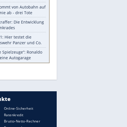
Diese Autos haben uns verlassen
Reese entschuldigt sich bei Fans:
"Tut mir aufrichtig leid"
Mit diesen Tricks wird der Grill
ruckzuck sauber
So nutzt man alte Smartphones
sinnvoll
Diese traumhaften Orte liegen in
Deutschland
Meistgelesen
Mit diesen Strafen muss man
rechnen, wenn man geblitzt
EITE
wird