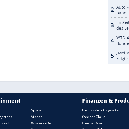
rt hat. Das US-Portal Jalopnik schreibt, dass in
nt der Speed-Camera-Tickets fehlerhaft sind und
eumsstücke, TV-Originale
Objekt im echten Leben schwer zu "identifizieren"
und auch im TV genutzte Fahrzeuge in Sammlungen
 einen KITT im Petersen Automotive Museum in
ahrzeuge. Für Außenstehende sehen viele dieser
nd Dokumente entscheiden, nicht die Optik.
Volo Museums an: Ein Datenbanktreffer auf
che KITT-Replika in den Fokus.
ZURÜCK ZUR STARTS