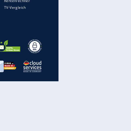
Auto kommt von Autobahn auf
Bahnlinie ab - drei Tote
Im Zeitraffer: Die Entwicklung
des Lenkrades
WTD-41: Hier testet die
Bundeswehr Panzer und Co.
„Meine Spielzeuge“: Ronaldo
zeigt seine Autogarage
inanzen & Produkte