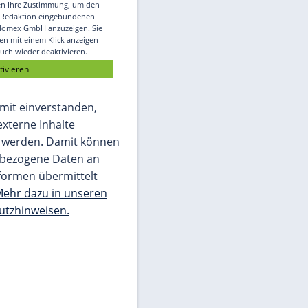
Video
Empfohlener externer Inhalt:
Glomex GmbH
Wir benötigen Ihre Zustimmung, um den
von unserer Redaktion eingebundenen
Inhalt von Glomex GmbH anzuzeigen. Sie
können diesen mit einem Klick anzeigen
lassen und auch wieder deaktivieren.
jetzt aktivieren
Ich bin damit einverstanden,
dass mir externe Inhalte
angezeigt werden. Damit können
personenbezogene Daten an
Drittplattformen übermittelt
werden.
Mehr dazu in unseren