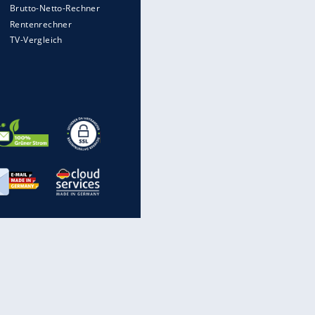
Heimatkennzeichen unterwegs
Mit diesen Strafen muss man
rechnen, wenn man geblitzt
wird
Auto kommt von Autobahn auf
Bahnlinie ab - drei Tote
Im Zeitraffer: Die Entwicklung
des Lenkrades
„Meine Spielzeuge“: Ronaldo
zeigt seine Autogarage