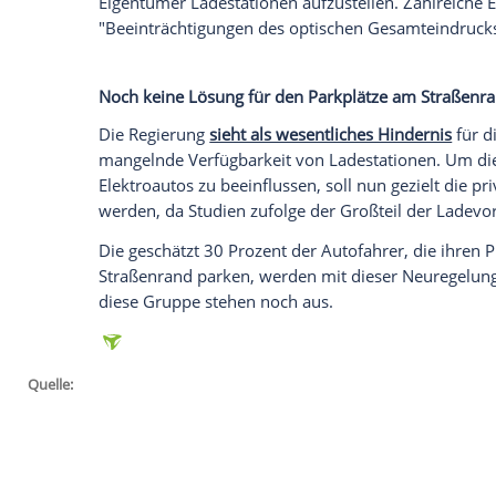
Im Zuge der geplanten Reform des Miet
Bundesministerium
für Justiz und
Verbra
einem
Barrierefreiheit und
Elektromobili
Gesetz zur Förderung von
Barrierefreihei
Wohnungseigentumsrecht"
vorgelegt. Mi
Erlaubnis
zum Errichten einer
Ladestatio
verlangen.
Für
Wohnungseigentümer
soll es zudem 
Eigentümer
Ladestationen aufzustellen. 
"Beeinträchtigungen des optischen Gesam
Noch keine Lösung für den Parkplätze a
Die Regierung
sieht als wesentliches Hin