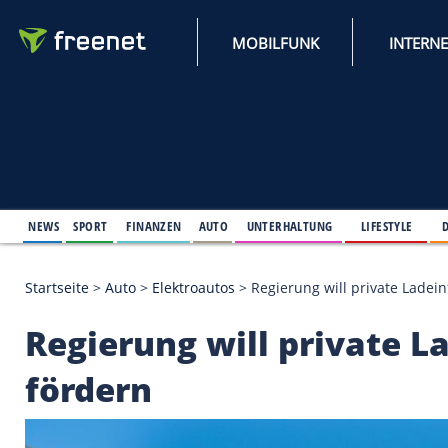
MOBILFUNK
NEWS
SPORT
FINANZEN
AUTO
UNTERHALTUNG
L
Startseite
>
Auto
>
Elektroautos
>
Regierung will pr
Regierung will priva