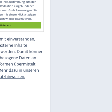
Video
Empfohlener externer Inhalt:
Glomex GmbH
Wir benötigen Ihre Zustimmung, um den
von unserer Redaktion eingebundenen
Inhalt von Glomex GmbH anzuzeigen. Sie
können diesen mit einem Klick anzeigen
lassen und auch wieder deaktivieren.
jetzt aktivieren
Ich bin damit einverstanden,
dass mir externe Inhalte
angezeigt werden. Damit können
personenbezogene Daten an
Drittplattformen übermittelt
werden.
Mehr dazu in unseren