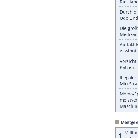
nen. Um die
Kaufentscheidung
zugunsten von
ielt die private
Ladeinfrastruktur
gestärkt
 der Ladevorgänge zu Hause vonstatten geht.
 die ihren
Pkw
mangels eigenem
Stellplatz
am
euregelung
nicht erreicht. Lösungsvorschläge für
ZURÜCK ZUR STARTS