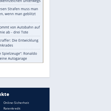
Die größten Mythen über
Medikamente
Auftakt-Misere gestoppt: Berlin
gewinnt in Bochum
Vorsicht: Diese 17 Dinge hassen
Katzen
Illegales Asphalt-Kartell muss
Mio-Strafe zahlen
Memo-Spiel mit den
meistverkauften Arcade-
Maschinen
Meistgelesen
Millionen Autos mit