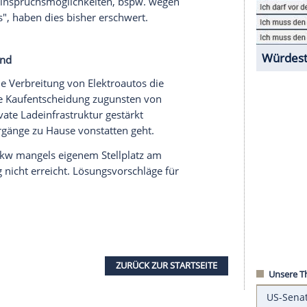
- und Wohnungseigentumsrechts hat das
ucherschutz
(BMJV) einen Diskussionsentwurf zu
tät
im Miet- und Wohnungseigentumsrecht"">„
t
und
Elektromobilität
im Miet- und
eter könnten künftig dank der
Neuregelung
die
n
für
Elektroautos
von ihren Vermietern
einfacher werden, auch gegen den Willen anderer
Zahlreiche Einspruchsmöglichkeiten, bspw. wegen
teindrucks", haben dies bisher erschwert.
m Straßenrand
dernis
für die
Verbreitung
von Elektroautos die