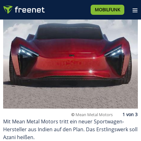
MOBILFUNK
©
Mean Metal Motors
Mit Mean Metal Motors tritt ein neuer Sportwagen-
Hersteller aus Indien auf den Plan. Das Erstlingswerk soll
Azani heißen.