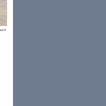
©
CarNewsChina