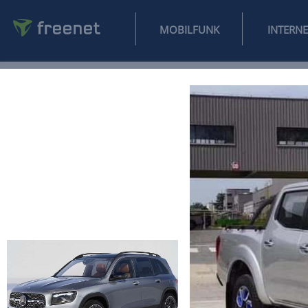
MOBILFUNK
NEWS
SPORT
FINANZEN
AUTO
UNTERHALTUNG
L