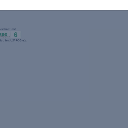
gekennzeichnet mit
freenet ist Mitglied im JUSPROG e.V.