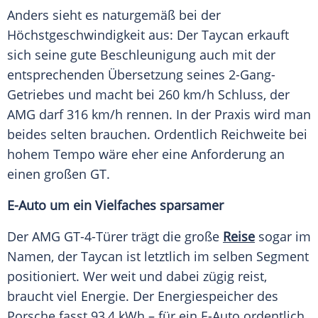
Anders sieht es naturgemäß bei der
Höchstgeschwindigkeit aus: Der
Taycan
erkauft
sich seine gute Beschleunigung auch mit der
entsprechenden Übersetzung seines 2-Gang-
Getriebes und macht bei 260 km/h Schluss, der
AMG
darf 316 km/h rennen. In der Praxis wird man
beides selten brauchen. Ordentlich
Reichweite
bei
hohem Tempo wäre eher eine Anforderung an
einen großen GT.
E-Auto um ein Vielfaches sparsamer
Der
AMG
GT-4-Türer trägt die große
Reise
sogar im
Namen, der
Taycan
ist letztlich im selben
Segment
positioniert. Wer weit und dabei zügig reist,
braucht viel Energie. Der
Energiespeicher
des
Porsche fasst 93,4 kWh – für ein E-Auto ordentlich,