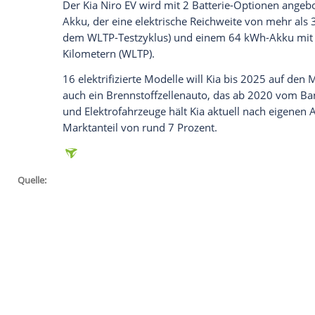
Kia
noch in diesem Jahr in
Deutschland
a
Somit wird das Modell Ende des Jahres s
als reines
Elektroauto
bei den Händlern st
der Hybridversion durch ein pfeilförmiges
und einen geschlossenen
Kühlergrill
. Der
Antriebssystem
.
Kia verspricht rund 450 Kilometer
Reichw
Der
Kia
Niro EV wird mit 2 Batterie-Opt
Akku, der eine elektrische
Reichweite
von
dem WLTP-Testzyklus) und einem 64 kW
Kilometern (WLTP).
16 elektrifizierte Modelle will
Kia
bis 2025
auch ein
Brennstoffzellenauto
, das ab 2