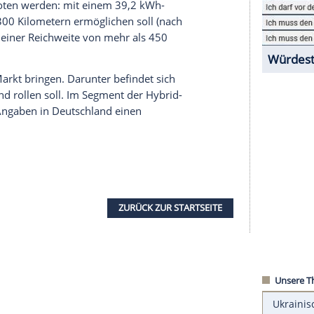
uf den Markt kommen.
owohl als Mildhybrid und Plug-in-Hybrid als auch
ehen. Der E-Niro unterscheidet sich optisch von
 LED-Tagfahrlicht, eine luftigere Frontschürze
 große Unterschied liegt freilich im
eite
für den Niro EV
ionen angeboten werden: mit einem 39,2 kWh-
 mehr als 300 Kilometern ermöglichen soll (nach
h-Akku mit einer
Reichweite
von mehr als 450
 auf den Markt bringen. Darunter befindet sich
020 vom Band rollen soll. Im
Segment
der Hybrid-