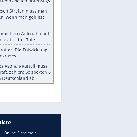
Die größten Mythen über
Medikamente
Braunschweig nach Kantersieg in
Magdeburg an der Spitze
Vorsicht: Diese 17 Dinge hassen
Katzen
Illegales Asphalt-Kartell muss
Mio-Strafe zahlen
Memo-Spiel mit den
meistverkauften Arcade-
Maschinen
Meistgelesen
Millionen Autos mit