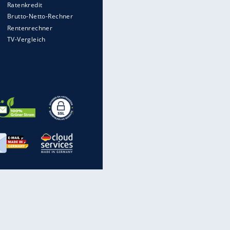
Heimatkennzeichen unterwegs
Mit diesen Strafen muss man
rechnen, wenn man geblitzt
wird
Auto kommt von Autobahn auf
Bahnlinie ab - drei Tote
Im Zeitraffer: Die Entwicklung
des Lenkrades
Illegales Asphalt-Kartell muss
Mio-Strafe zahlen: So zockten 6
Firmen Deutschland ab