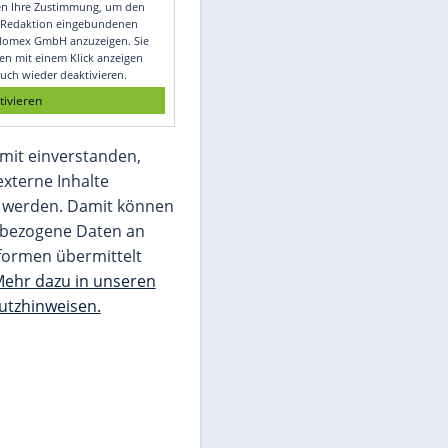
Video
Empfohlener externer Inhalt:
Glomex GmbH
Wir benötigen Ihre Zustimmung, um den
von unserer Redaktion eingebundenen
Inhalt von Glomex GmbH anzuzeigen. Sie
können diesen mit einem Klick anzeigen
lassen und auch wieder deaktivieren.
jetzt aktivieren
Ich bin damit einverstanden,
dass mir externe Inhalte
angezeigt werden. Damit können
personenbezogene Daten an
Drittplattformen übermittelt
werden.
Mehr dazu in unseren