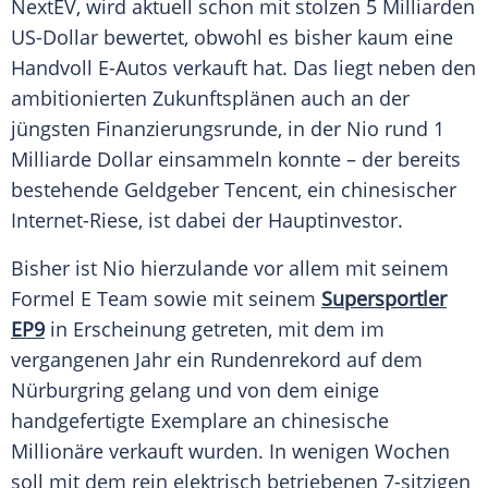
NextEV, wird aktuell schon mit stolzen 5 Milliarden
US-Dollar bewertet, obwohl es bisher kaum eine
Handvoll E-Autos verkauft hat. Das liegt neben den
ambitionierten Zukunftsplänen auch an der
jüngsten
Finanzierungsrunde
, in der
Nio
rund 1
Milliarde Dollar einsammeln konnte – der bereits
bestehende
Geldgeber
Tencent
, ein chinesischer
Internet-Riese, ist dabei der Hauptinvestor.
Bisher ist
Nio
hierzulande vor allem mit seinem
Formel E
Team
sowie mit seinem
Supersportler
EP9
in Erscheinung getreten, mit dem im
vergangenen Jahr ein
Rundenrekord
auf dem
Nürburgring
gelang und von dem einige
handgefertigte Exemplare an chinesische
Millionäre verkauft wurden. In wenigen Wochen
soll mit dem rein elektrisch betriebenen 7-sitzigen