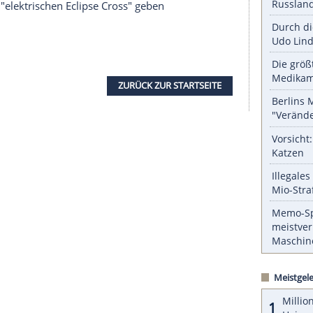
serer Redaktion eingebundenen Inhalt von Glomex GmbH
nzeigen lassen und auch wieder deaktivieren.
halte angezeigt werden. Damit können personenbezogene
r dazu in unseren Datenschutzhinweisen.
Modell gibt es noch keine, während die Infos
llten Studie schon etwas handfester sind. Dass
 Einführung angekündigt hat, lässt allerdings
etails zum "elektrischen
Eclipse
Cross" geben