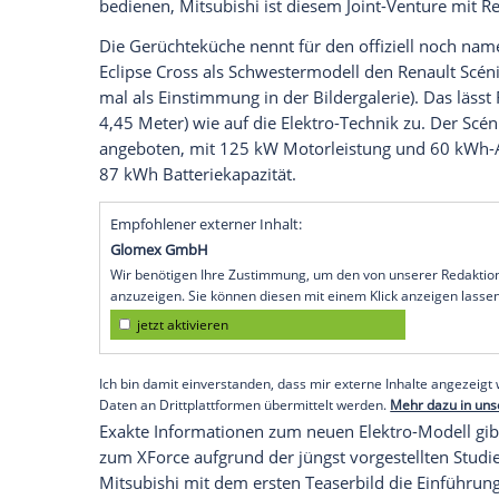
Elektro-SUV übernehmen. Dieses Branchen-
bekommen, wenn auch noch betont vag
elektrischen SUV" für 2025 angekündigt 
denen zwei noch eine
Abdeckung
tragen.
Renault-Schwestermodell
Neben dem
Mitsubishi
XForce, der 2025 
der zweiten
Verhüllung
das charakteristi
erkennen. Der neue Elektro-SUV von
Mit
bedienen,
Mitsubishi
ist diesem
Joint-Ve
Die
Gerüchteküche
nennt für den offizie
Eclipse
Cross
als
Schwestermodell
den
Re
mal als
Einstimmung
in der Bildergalerie
4,45 Meter) wie auf die Elektro-Technik z
angeboten, mit 125 kW
Motorleistung
un