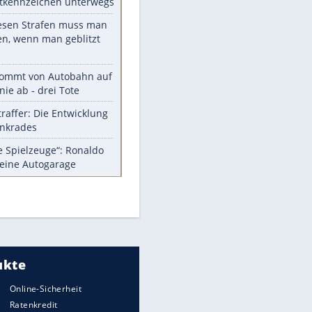
Die größten Mythen über
Medikamente
EITE
Berlins Matchwinner Grönning:
"Veränderte Perspektive"
Vorsicht: Diese 17 Dinge hassen
Katzen
Illegales Asphalt-Kartell muss
Mio-Strafe zahlen
Memo-Spiel mit den
meistverkauften Arcade-
Maschinen
Meistgelesen
Millionen Autos mit