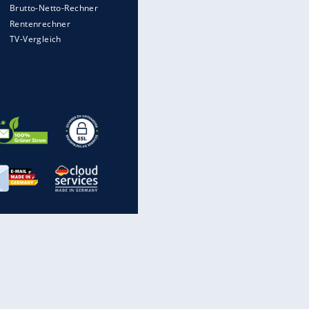
Heimatkennzeichen unterwegs
Mit diesen Strafen muss man
rechnen, wenn man geblitzt
wird
Auto kommt von Autobahn auf
Bahnlinie ab - drei Tote
Im Zeitraffer: Die Entwicklung
des Lenkrades
„Meine Spielzeuge“: Ronaldo
zeigt seine Autogarage