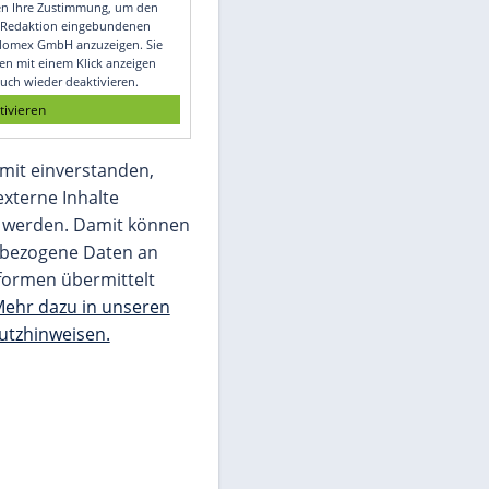
Video
Empfohlener externer Inhalt:
Glomex GmbH
Wir benötigen Ihre Zustimmung, um den
von unserer Redaktion eingebundenen
Inhalt von Glomex GmbH anzuzeigen. Sie
können diesen mit einem Klick anzeigen
lassen und auch wieder deaktivieren.
jetzt aktivieren
Ich bin damit einverstanden,
dass mir externe Inhalte
angezeigt werden. Damit können
personenbezogene Daten an
Drittplattformen übermittelt
werden.
Mehr dazu in unseren