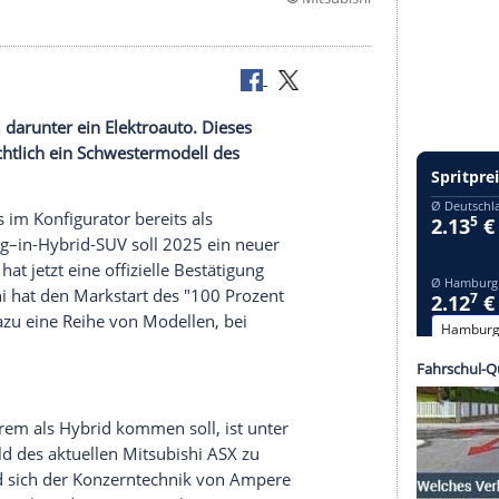
©
Mits
gekündigt, darunter ein Elektroauto. Dieses
nd voraussichtlich ein Schwestermodell des
clipse
Cross
im
Konfigurator
bereits als
r
langen Plug–in-Hybrid-SUV soll 2025 ein neuer