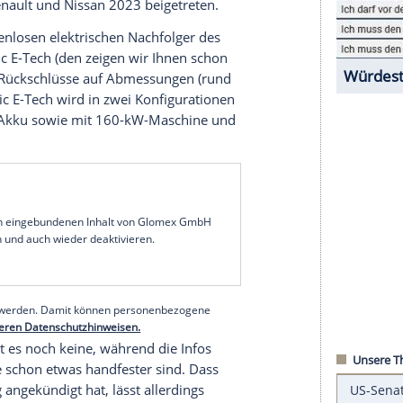
Gerücht hat jetzt eine offizielle Bestätigung
e.
Mitsubishi
hat den
Markstart
des "100 Prozent
und zeigt dazu eine Reihe von Modellen, bei
unter anderem als Hybrid kommen soll, ist unter
sche Lichtbild des aktuellen
Mitsubishi
ASX zu
subishi
wird sich der
Konzerntechnik
von Ampere
nture
mit
Renault
und Nissan 2023 beigetreten.
ll noch namenlosen elektrischen Nachfolger des
nault Scénic
E-Tech (den zeigen wir Ihnen schon
). Das lässt Rückschlüsse auf
Abmessungen
(rund
u. Der Scénic E-Tech wird in zwei
Konfigurationen
d 60 kWh-Akku sowie mit 160-kW-Maschine und