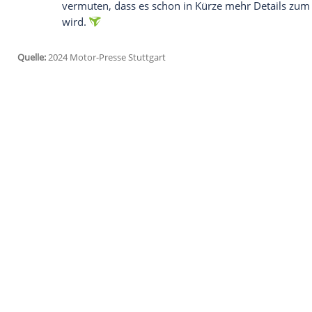
87 kWh
Batteriekapazität
.
Empfohlener externer Inhalt:
Glomex GmbH
Wir benötigen Ihre Zustimmung, um den von un
anzuzeigen. Sie können diesen mit einem Klick a
jetzt aktivieren
Ich bin damit einverstanden, dass mir externe In
Daten an Drittplattformen übermittelt werden.
Meh
Exakte Informationen zum neuen Elektro-
zum XForce aufgrund der jüngst vorgeste
Mitsubishi
mit dem ersten
Teaserbild
die
vermuten, dass es schon in Kürze mehr D
wird.