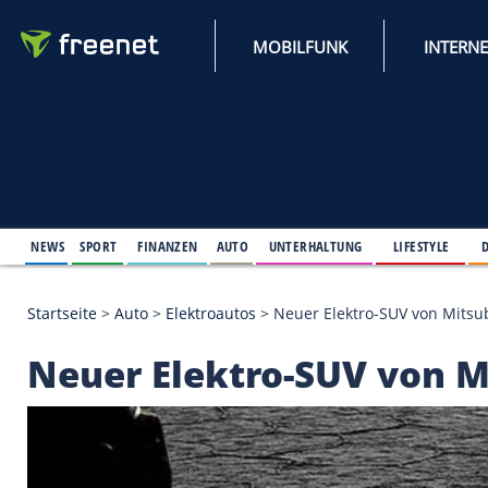
MOBILFUNK
NEWS
SPORT
FINANZEN
AUTO
UNTERHALTUNG
L
Startseite
>
Auto
>
Elektroautos
>
Neuer Elektro-SUV
Neuer Elektro-SUV v