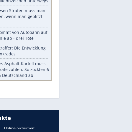
Die größten Mythen über
Medikamente
Braunschweig nach Kantersieg in
Magdeburg an der Spitze
Vorsicht: Diese 17 Dinge hassen
Katzen
Illegales Asphalt-Kartell muss
Mio-Strafe zahlen
Memo-Spiel mit den
meistverkauften Arcade-
Maschinen
Meistgelesen
Millionen Autos mit