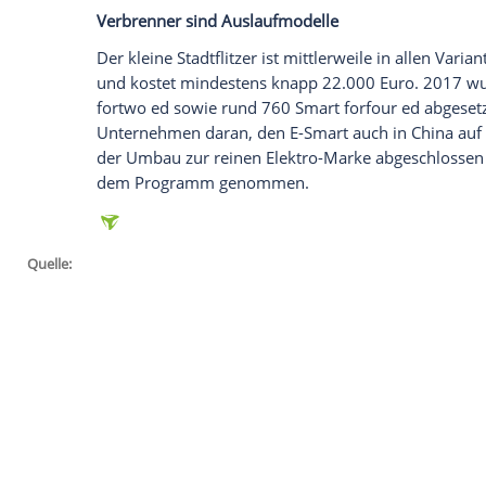
Beispiel
E-Smart
zeigt: die
Nachfrage
nach
deutlich die Produktion, wie smart-Chef
Automobilwoche
zufolge erklärte.
Bereits im vergangenen Herbst wurde be
eines neuen E-Smarts bis zu einem halben 
mittlerweile soll die
Wartezeit
sogar ein 
überraschend, aktuell arbeite man mit H
steigern, so das Unternehmen.
Verbrenner sind Auslaufmodelle
Der kleine
Stadtflitzer
ist mittlerweile in
und kostet mindestens knapp 22.000 Eu
fortwo ed sowie rund 760
Smart
forfour 
Unternehmen daran, den
E-Smart
auch i