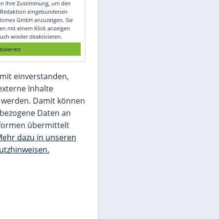
Video
Empfohlener externer Inhalt:
Glomex GmbH
Wir benötigen Ihre Zustimmung, um den
von unserer Redaktion eingebundenen
Inhalt von Glomex GmbH anzuzeigen. Sie
können diesen mit einem Klick anzeigen
lassen und auch wieder deaktivieren.
jetzt aktivieren
Ich bin damit einverstanden,
dass mir externe Inhalte
angezeigt werden. Damit können
personenbezogene Daten an
Drittplattformen übermittelt
werden.
Mehr dazu in unseren