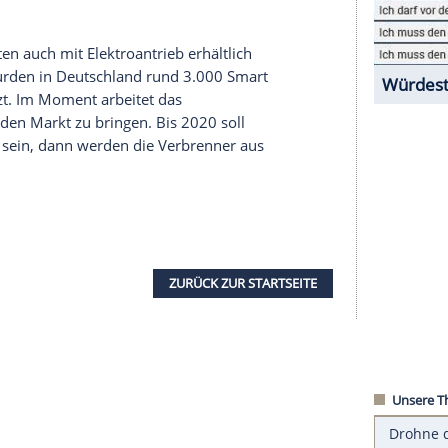
 dem kleinen Elektroauto übersteigt derzeit
in Annette Winkler einem
Bericht
der
kannt, dass zwischen Bestellung und
Auslieferung
Jahr lagen. Diese Situation hat sich zugespitzt,
ganzes Jahr betragen. Die hohe
Nachfrage
sei
ochdruck daran, die Produktionskapazitäten zu
 allen Varianten auch mit
Elektroantrieb
erhältlich
ro. 2017 wurden in
Deutschland
rund 3.000
Smart
ed abgesetzt. Im Moment arbeitet das
n
China
auf den Markt zu bringen. Bis 2020 soll