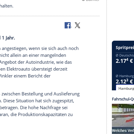
©
D
e nicht mithalten.
ägt aktuell 1 Jahr.
ind deutlich angestiegen, wenn sie sich auch noch
 Dies liegt nicht allein an einer mangelnden
mangelnden Angebot der
Autoindustrie
, wie das