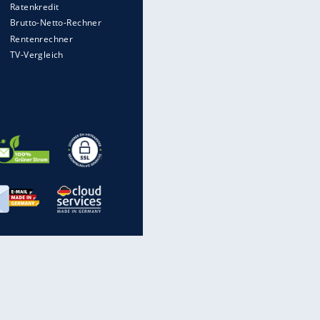
Heimatkennzeichen unterwegs
Mit diesen Strafen muss man
rechnen, wenn man geblitzt
wird
Auto kommt von Autobahn auf
Bahnlinie ab - drei Tote
Im Zeitraffer: Die Entwicklung
des Lenkrades
Illegales Asphalt-Kartell muss
Mio-Strafe zahlen: So zockten 6
Firmen Deutschland ab