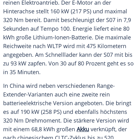
reinen
Elektroantrieb
. Der E-Motor an der
Hinterachse stellt 160 kW (217 PS) und maximal
320 Nm bereit. Damit beschleunigt der S07 in 7,9
Sekunden auf Tempo 100. Energie liefert eine 80
kWh große Lithium-Ionen-Batterie. Die maximale
Reichweite
nach WLTP wird mit 475 Kilometern
angegeben. Am Schnelllader kann der S07 mit bis
zu 93 kW zapfen. Von 30 auf 80 Prozent geht es so
in 35 Minuten.
In China wird neben verschiedenen Range-
Extender-Varianten auch eine zweite rein
batterieelektrische Version angeboten. Die bringt
es auf 190 kW (258 PS) und ebenfalls höchstens
320 Nm
Drehmoment
. Die stärkere Version wird
mit einem 68,8 kWh großen
Akku
verknüpft, der
nach chinesischem CLTC-Zyklus bis zu 520