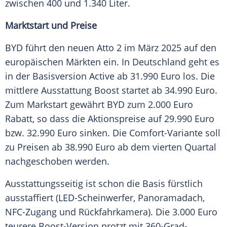
zwischen 400 und 1.340 Liter.
Marktstart und Preise
BYD führt den neuen
Atto
2 im
März
2025 auf den
europäischen Märkten ein. In
Deutschland
geht es
in der Basisversion Active ab 31.990
Euro
los. Die
mittlere Ausstattung Boost startet ab 34.990
Euro
.
Zum
Markstart
gewährt
BYD
zum 2.000
Euro
Rabatt, so dass die Aktionspreise auf 29.990
Euro
bzw. 32.990
Euro
sinken. Die Comfort-Variante soll
zu Preisen ab 38.990
Euro
ab dem vierten Quartal
nachgeschoben werden.
Ausstattungsseitig ist schon die Basis fürstlich
ausstaffiert (LED-Scheinwerfer, Panoramadach,
NFC-Zugang und Rückfahrkamera). Die 3.000
Euro
teurere Boost-Version protzt mit 360-Grad-