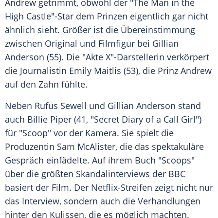
Andrew getrimmt, obwohl der "The Man in the
High Castle"-Star dem Prinzen eigentlich gar nicht
ähnlich sieht. Größer ist die Übereinstimmung
zwischen Original und
Filmfigur
bei
Gillian
Anderson
(55). Die "Akte X"-Darstellerin verkörpert
die Journalistin Emily Maitlis (53), die
Prinz Andrew
auf den
Zahn
fühlte.
Neben
Rufus Sewell
und
Gillian Anderson
stand
auch Billie Piper (41, "Secret Diary of a Call Girl")
für "Scoop" vor der
Kamera
. Sie spielt die
Produzentin Sam McAlister, die das spektakuläre
Gespräch einfädelte. Auf ihrem Buch "Scoops"
über die größten Skandalinterviews der
BBC
basiert der Film. Der Netflix-Streifen zeigt nicht nur
das
Interview
, sondern auch die
Verhandlungen
hinter den Kulissen, die es möglich machten.