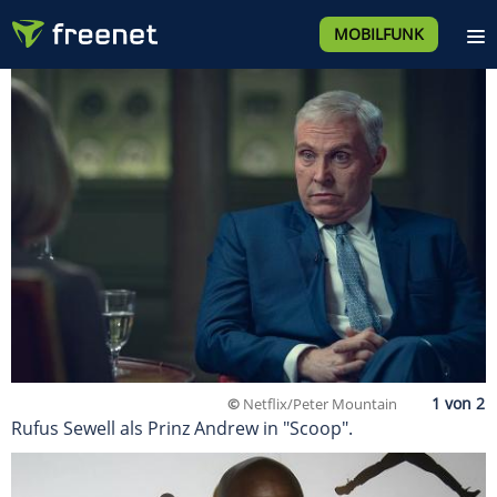
MOBILFUNK
©
Netflix/Peter Mountain
Rufus Sewell als Prinz Andrew in "Scoop".