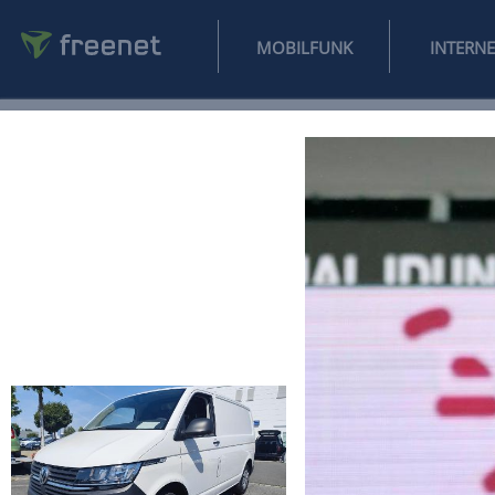
MOBILFUNK
NEWS
SPORT
FINANZEN
AUTO
UNTERHALTUNG
L