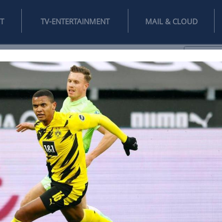
INTERNET
TV-ENTERTAINMENT
♥
IFESTYLE
DIGITAL
SPIELEN
MAIL
DOMAIN