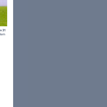
midt SPORTSPhoto
te Borussia Dortmund mit dem
Heimspielen in Serie
teure in der Einzelkritik: