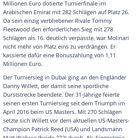
Millionen Euro dotierte
Turnierfinale
im
Arabischen Emirat mit 282 Schlägen auf Platz 26.
Da sein einzig verbliebener Rivale
Tommy
Fleetwood
den erforderlichen Sieg mit 278
Schlägen als 16. deutlich verpasste, war
Molinari
nicht mehr von Platz eins zu verdrängen. Er
kassierte dafür eine Bonuszahlung von 1,11
Millionen Euro.
Der Turniersieg in
Dubai
ging an den Engländer
Danny Willett
, der damit seine sportliche
Durststrecke beendete. Der 31-Jährige feierte
seinen ersten Turniersieg seit dem Triumph im
April 2016 beim US Masters. Mit 270 Schlägen
setzte sich
Willett
vor dem aktuellen US-Masters-
Champion
Patrick Reed
(
USA
) und Landsmann
Matt Wallace
(beide 272) durch. Als Siegprämie