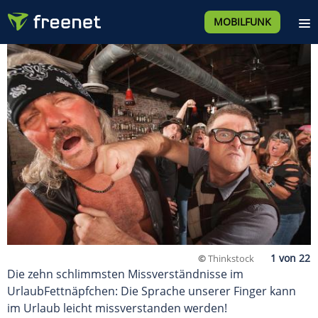
MOBILFUNK
©
Thinkstock
Die zehn schlimmsten Missverständnisse im
UrlaubFettnäpfchen: Die Sprache unserer Finger kann
im Urlaub leicht missverstanden werden!