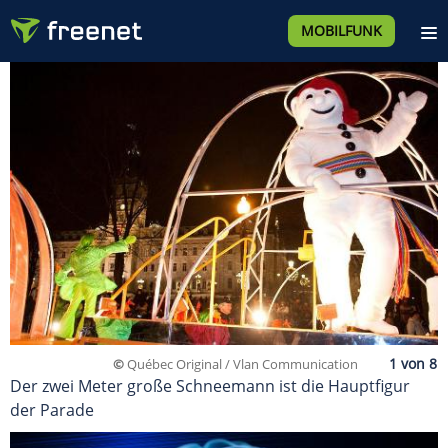
MOBILFUNK
©
Québec Original / Vlan Communication
Der zwei Meter große Schneemann ist die Hauptfigur
der Parade