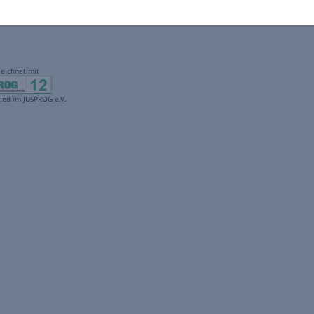
gekennzeichnet mit
freenet ist Mitglied im JUSPROG e.V.