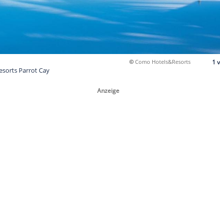
©
Com
ol des Luxusresorts Parrot Cay