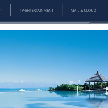
INTERNET
TV-ENTERTAINMENT
♥
IFESTYLE
DIGITAL
SPIELEN
MAIL
DOMAIN