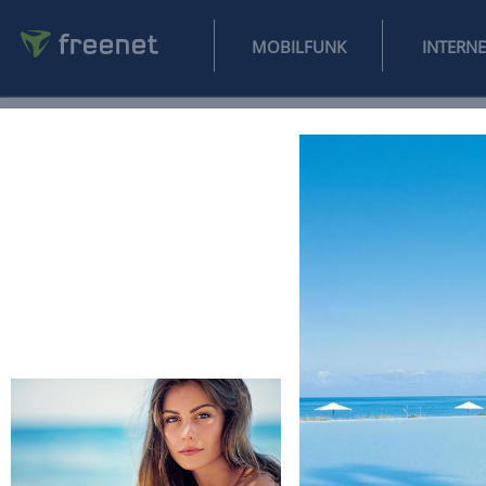
MOBILFUNK
NEWS
SPORT
FINANZEN
AUTO
UNTERHALTUNG
L