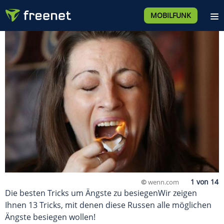
MOBILFUNK
©
wenn.com
Die besten Tricks um Ängste zu besiegenWir zeigen
Ihnen 13 Tricks, mit denen diese Russen alle möglichen
Ängste besiegen wollen!