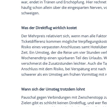
Empfohlener externer Inhalt:
Glomex GmbH
Wir benötigen Ihre Zustimmung, um den von un
anzuzeigen. Sie können diesen mit einem Klick a
jetzt aktivieren
Ich bin damit einverstanden, dass mir externe In
Daten an Drittplattformen übermittelt werden.
Meh
Mit Kindern zählt jede Stunde
Familien spüren die Nachteile beim Umst
lästige Wartezeit ist, wird mit müden Ki
Start- und Landezyklus bedeutet erneut
raubt Nerven, und die Gesamtreisezeit v
Kleinkinder verlieren ihren Rhythmus, u