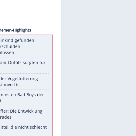
Images
Unsere Themen-Highlights
Totes Kleinkind gefunden -
Fremdverschulden
ausgeschlossen
Diese Promi-Outfits sorgten für