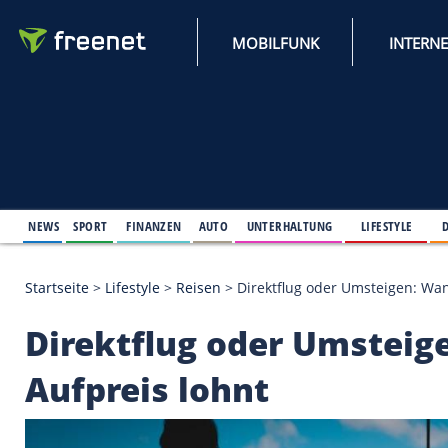
MOBILFUNK
NEWS
SPORT
FINANZEN
AUTO
UNTERHALTUNG
L
Startseite
>
Lifestyle
>
Reisen
>
Direktflug oder Ums
Direktflug oder Ums