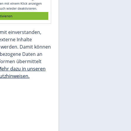
Glomex GmbH
Wir benötigen Ihre Zustimmung, um den
von unserer Redaktion eingebundenen
Inhalt von Glomex GmbH anzuzeigen. Sie
können diesen mit einem Klick anzeigen
lassen und auch wieder deaktivieren.
jetzt aktivieren
Ich bin damit einverstanden,
dass mir externe Inhalte
angezeigt werden. Damit können
personenbezogene Daten an
Drittplattformen übermittelt
werden.
Mehr dazu in unseren
Datenschutzhinweisen.