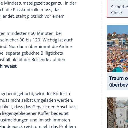
ns Auge: Ein Flug mit Zwischenstopp kostet schnell
rbindung. Auf dem Bildschirm wirkt die Rechnung
gt Risiken mit sich, die beim Buchen leicht
er werden können. Wann lohnt sich der Aufpreis
gen mit sehr kurzen Umstiegszeiten vor, weil sie
n. 45 Minuten zwischen Landung und Abflug
reuzen wie Frankfurt, München oder Amsterdam
ls offizielle Mindestumsteigezeit sogar zu. In der
auf: Wer durch die Passkontrolle muss, das
erspätung landet, steht plötzlich vor einem
chen Umstiegen mindestens 60 Minuten, bei
minalwechseln eher 90 bis 120. Wichtig ist auch