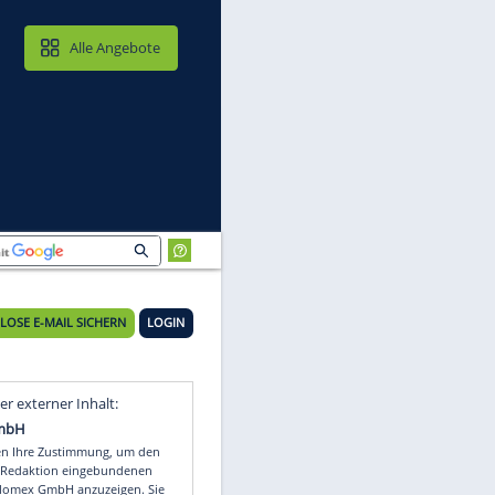
MAIL & CLOUD
Alle Angebote
KOSTENLOSE E-MAIL SICHERN
LOGIN
Video
Empfohlener externer Inhalt: