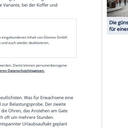
et gebucht sind: Nur dann übernimmt die Airline
chung. Zwei separat gebuchte Billigtickets
et - im Ernstfall bleibt der Reisende auf den
erzentrale hinweist
.
e
Reise
durchgehend gebucht, wird der Koffer in
checkt und muss nicht selbst umgeladen werden.
ahrscheinlichkeit, dass das Gepäck den Anschluss
fenstern. Ein liegengebliebener Koffer bedeutet
üllen von Verlustmeldungen und im schlimmsten
Wer nur mit Handgepäck reist, umgeht das Problem
ug die einzige Variante, bei der Koffer und