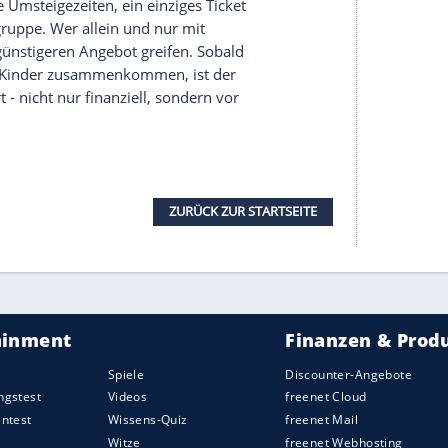
er rechnet sich der Aufpreis für den Direktflug
n Nerven, von der kürzeren Reisezeit ganz zu
alle Faktoren einbezieht. Zur reinen
egungskosten während langer Aufenthalte, das
mt Hotelübernachtung und der Wert der eigenen
tunden verlängert, frisst bei einem
 Urlaubs. Wer dagegen zwei Wochen bleibt,
uch die Tageszeit spielt eine Rolle: Ein später
ng erst nach Mitternacht anzukommen, wiegt
ttag mit reichlich Puffer.