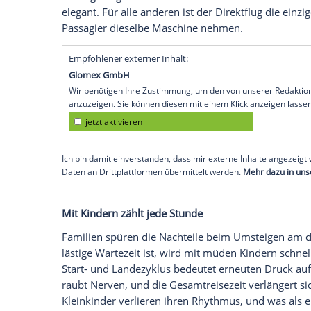
die Frage, ob beide Flüge auf einem Tick
bei einem verpassten Anschluss die Umbu
werden dagegen rechtlich einzeln betracht
Kosten sitzen,
worauf auch die Verbrauch
Wenn der Koffer nicht mitkommt
Beim Gepäck gilt dasselbe Prinzip. Ist di
der Regel bis zum Zielflughafen durchge
Trotzdem steigt mit jedem Umstieg die W
nicht schafft, vor allem bei knappen Zeit
Wartezeit am Serviceschalter, das Ausf
Fall tagelanges Warten am Urlaubsort. 
elegant. Für alle anderen ist der Direktfl
Passagier dieselbe Maschine nehmen.