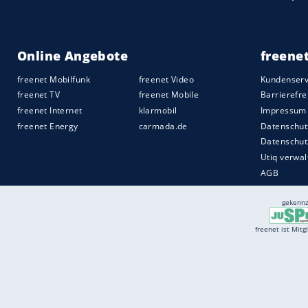
Wann sich der Umstieg trotzdem lohnt
Pauschal gegen Verbindungen mit Zwisch
Zielen gibt es schlicht keinen Direktflug,
Umstieg echtes Geld. Entscheidend sind k
und die realistische Einschätzung der ei
Handgepäck unterwegs ist, kann bedenke
aber knappe Zeitfenster, aufgegebenes
Direktflug seinen Aufpreis in den meisten 
allem für die Nerven.
Quelle:
spot on news GmbH