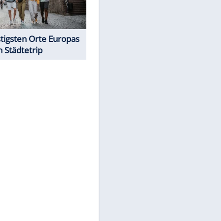
Traum oder Albtraum -
überbewertete Strände