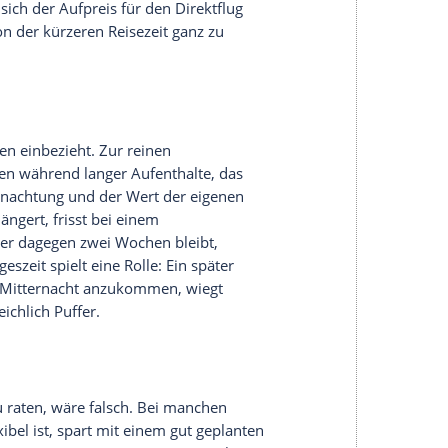
serer Redaktion eingebundenen Inhalt von Glomex GmbH
nzeigen lassen und auch wieder deaktivieren.
halte angezeigt werden. Damit können personenbezogene
r dazu in unseren Datenschutzhinweisen.
eigen am deutlichsten. Was für Erwachsene eine
ndern schnell zur Belastungsprobe. Der zweite
en Druck auf die Ohren, das Anstehen am Gate
erlängert sich oft um mehrere Stunden.
nd was als entspannter Urlaubsauftakt geplant