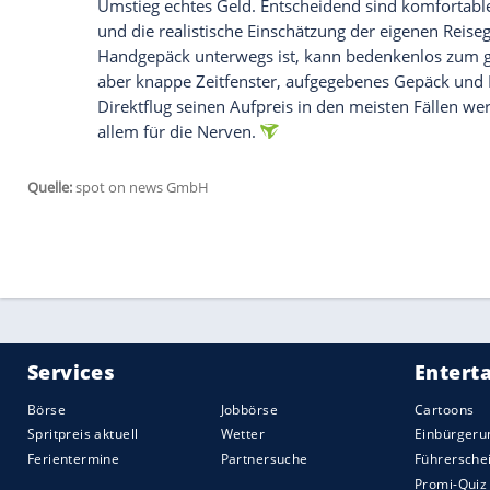
war, endet in Tränen und Erschöpfung. Hi
häufig schon allein über die eingesparte
schweigen.
Was der Direktflug wirklich kostet
Der Mehrpreis relativiert sich, wenn man 
Ticketdifferenz kommen mögliche Verpfl
Risiko eines verpassten Anschlusses sa
Zeit. Ein Umstieg, der die Reise um vier S
Wochenendtrip einen spürbaren Teil des
verschmerzt die Zusatzstunden leichter. A
Anschluss mit dem Risiko, bei Verspätu
schwerer als ein Umstieg am frühen Vormi