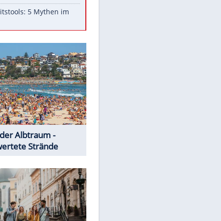
Aufruhr!
Was bei der Vogelfütterung
wirklich sinnvoll ist
Die schlimmsten Bad Boys der
Sportwelt
Im Zeitraffer: Die Entwicklung
des Lenkrades
Lebensmittel, die nicht schlecht
werden
Sicherheitstools: 5 Mythen im
Check