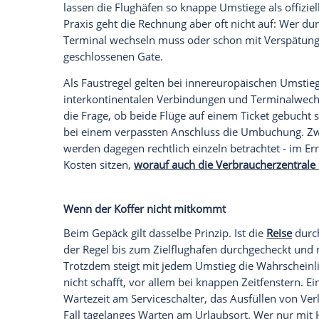
für den Direktflug zahlen.
Der Preisunterschied springt oft sofort i
hundert Euro weniger als die direkte Ve
eindeutig. Doch der günstigere Tarif brin
übersehen werden - und am Reisetag teu
für den Direktflug wirklich?
Buchungsportale schlagen gern Verbindun
auf dem Papier schneller ans Ziel führe
klingen machbar - und an großen Drehk
lassen die Flughäfen so knappe Umstiege a
Praxis geht die Rechnung aber oft nicht 
Terminal wechseln muss oder schon mit V
geschlossenen Gate.
Als Faustregel gelten bei innereuropäis
interkontinentalen Verbindungen und Ter