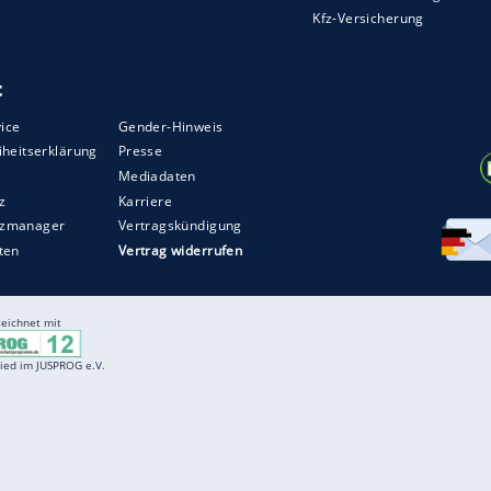
enstopp zu raten, wäre falsch. Bei manchen
 und wer flexibel ist, spart mit einem gut geplanten
omfortable Umsteigezeiten, ein einziges Ticket
genen Reisegruppe. Wer allein und nur mit
nlos zum günstigeren Angebot greifen. Sobald
 Gepäck und Kinder zusammenkommen, ist der
Fällen wert - nicht nur finanziell, sondern vor
ZURÜCK ZUR STARTS