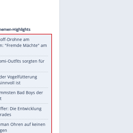
Images
enden
Unsere Themen-Highlights
Sprengstoff-Drohne am
Flughafen: "Fremde Mächte" am
Werk?
Diese Promi-Outfits sorgten für