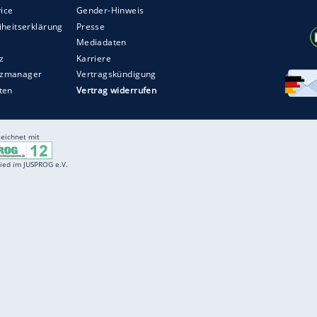
ZURÜCK ZUR STARTS
Entertainment
F
Cartoons
Spiele
D
Einbürgerungstest
Videos
f
Führerscheintest
Wissens-Quiz
f
Promi-Quiz
Witze
f