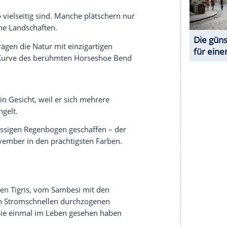
serer Redaktion eingebundenen Inhalt von Glomex GmbH
nzeigen lassen und auch wieder deaktivieren.
halte angezeigt werden. Damit können personenbezogene
r dazu in unseren Datenschutzhinweisen.
ren Pluspunkt, dass schiffbare Wasserwege einen
verleihen sie ihm ein ganz besonderes Flair.
ich seinen Weg bahnt, sieht das Leben irgendwie
 Gewässer so vielseitig sind. Manche plätschern nur
mhaft schöne Landschaften.