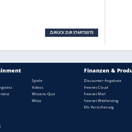
ten oder prägen die Natur mit einzigartigen
eisenförmige Kurve des berühmten Horseshoe Bend
 ständig sein Gesicht, weil er sich mehrere
nder schlängelt.
gar einen flüssigen Regenbogen geschaffen – der
 Juli bis November in den prächtigsten Farben.
htsträchtigen Tigris, vom Sambesi mit den
um von wilden Stromschnellen durchzogenen
lüsse, die Sie einmal im Leben gesehen haben