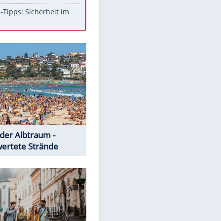
Aufruhr!
Was bei der Vogelfütterung
wirklich sinnvoll ist
Die schlimmsten Bad Boys der
Sportwelt
Im Zeitraffer: Die Entwicklung
des Lenkrades
So sollte man Ohren auf keinen
Fall reinigen
Experten-Tipps: Sicherheit im
Internet