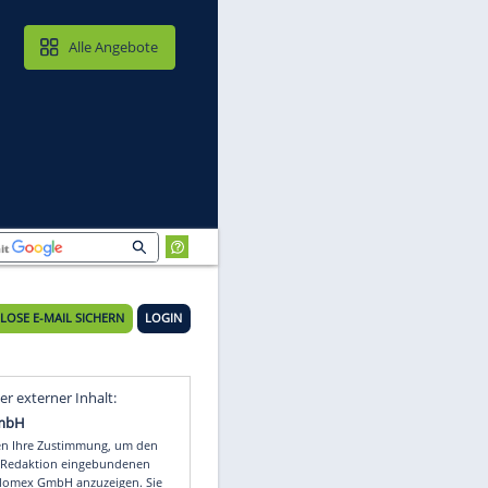
MAIL & CLOUD
Alle Angebote
KOSTENLOSE E-MAIL SICHERN
LOGIN
Video
Empfohlener externer Inhalt: