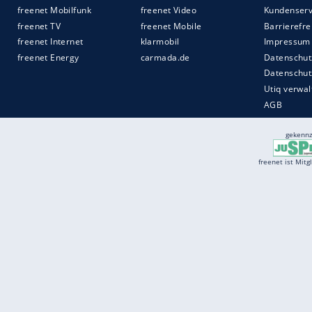
sollten.
Quelle:
freenet.de
Services
Börse
Jobbörse
Spritpreis aktuell
Wetter
Ferientermine
Partnersuche