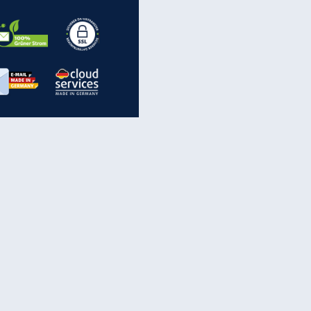
EITE
inanzen & Produkte
iscounter-Angebote
Online-Sicherheit
reenet Cloud
Ratenkredit
reenet Mail
Brutto-Netto-Rechner
reenet Webhosting
Rentenrechner