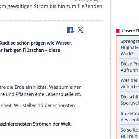
©
Getty 
ben sehenVom gewaltigen Strom bis hin zum fließ
ise wert.
 oder eine Stadt so schön prägen wie Wasser.
n, aber sehr farbigen Flüsschen – diese
.