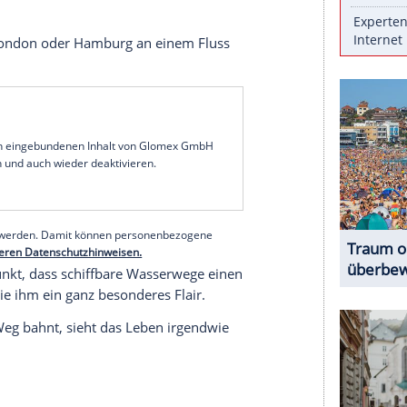
 Flüssen wäre die Erde ein Nichts. Was zum einen
nschen, Tiere und Pflanzen eine Lebensquelle ist.
ende Schönheit. Wir stellen 15 der schönsten
 mit den faszinierendsten Strömen der Welt.
ie New York, London oder Hamburg an einem Fluss