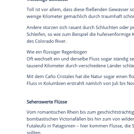
Wir benötigen Ihre Zustimmung, um den von un
anzuzeigen. Sie können diesen mit einem Klick a
jetzt aktivieren
Ich bin damit einverstanden, dass mir externe In
Daten an Drittplattformen übermittelt werden.
Meh
Mal ganz abgesehen von dem unschlagba
Ort viel besser vernetzen und versorgen, 
Oder anders gesagt: Dort, wo ein Fluss s
schöner aus.
Vielseitige Gewässer
Toll ist vor allem, dass diese fließenden
wenige Kilometer gemächlich durch trau