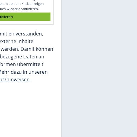
Glomex GmbH
Wir benötigen Ihre Zustimmung, um den
von unserer Redaktion eingebundenen
Inhalt von Glomex GmbH anzuzeigen. Sie
können diesen mit einem Klick anzeigen
lassen und auch wieder deaktivieren.
jetzt aktivieren
Ich bin damit einverstanden,
dass mir externe Inhalte
angezeigt werden. Damit können
personenbezogene Daten an
Drittplattformen übermittelt
werden.
Mehr dazu in unseren
Datenschutzhinweisen.