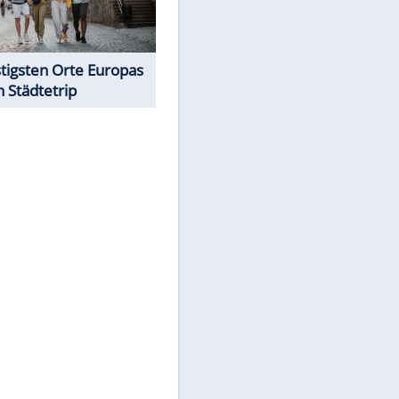
Traum oder Albtraum -
überbewertete Strände