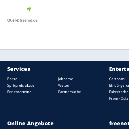
Andere stürzen sich rasant durch Schluch
Schleifen, so wie zum Beispiel die huf
des Colorado River.
Wie ein flüssiger Regenbogen
Oft wechselt ein und derselbe Fluss sogar
tausend Kilometer durch verschiedene Lä
Mit dem Caño Cristales hat die Natur so
Fluss in Kolumbien erstrahlt nämlich von
Sehenswerte Flüsse
Vom romantischen Rhein bis zum geschic
bombastischen Victoriafällen bis hin z
Futaleufú in Patagonien – hier kommen F