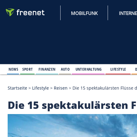
MOBILFUNK
NEWS
SPORT
FINANZEN
AUTO
UNTERHALTUNG
L
Startseite
>
Lifestyle
>
Reisen
>
Die 15 spektakulärs
Die 15 spektakulärst