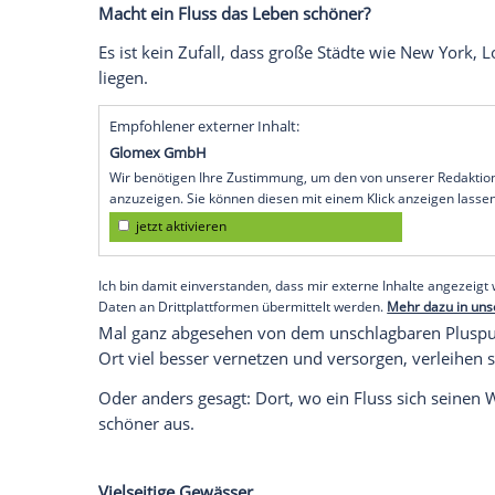
Wasser als Lebensquelle
Ohne ihr Netz aus unendlich verzweigten
daran liegt, dass jeder Wasserweg für Me
Außerdem haben Flüsse oft eine berausch
vor.
Hier geht es direkt zur
großen Bildershow
Macht ein Fluss das Leben schöner?
Es ist kein Zufall, dass große Städte w
liegen.
Empfohlener externer Inhalt:
Glomex GmbH