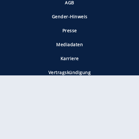
AGB
Gender-Hinweis
Presse
Mediadaten
Karriere
Vertragskündigung
Vertrag widerrufen
gekennzeichnet mit
freenet ist Mitglied im JUSPROG e.V.