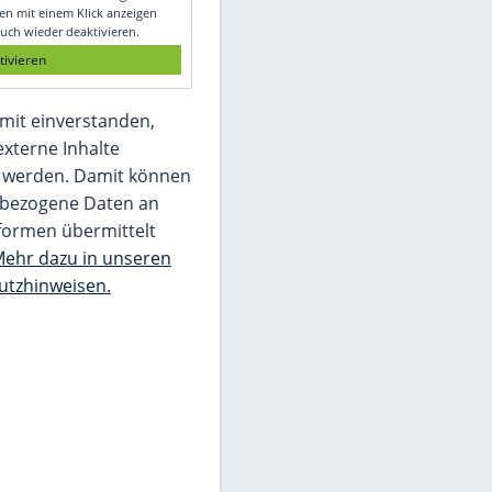
Glomex GmbH
Wir benötigen Ihre Zustimmung, um den
von unserer Redaktion eingebundenen
Inhalt von Glomex GmbH anzuzeigen. Sie
können diesen mit einem Klick anzeigen
lassen und auch wieder deaktivieren.
jetzt aktivieren
Ich bin damit einverstanden,
dass mir externe Inhalte
angezeigt werden. Damit können
personenbezogene Daten an
Drittplattformen übermittelt
werden.
Mehr dazu in unseren
Datenschutzhinweisen.