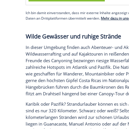
Reiseführer sind nicht nur sprachlich fit
wandelnde Lexika, die alles über Kultur 
Es ist die landschaftliche Vielfalt, die
Cost
Regen- und Trockenwäldern wechseln si
mystischen Bergnebelwäldern. An der Paz
karibischen Tiefland trifft tropischer R
feinstem Sand.
Costa Rica
ist auch das L
erloschenen noch einige aktive. Und nic
Vogelarten, Affen, Faultiere, Frösche so
werden, die jedes Jahr zur Eiablage an d
Empfohlener externer Inhalt:
Glomex GmbH
Wir benötigen Ihre Zustimmung, um den von un
anzuzeigen. Sie können diesen mit einem Klick a