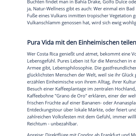
jetzt aktivieren
Ich bin damit einverstanden, dass mir externe In
Daten an Drittplattformen übermittelt werden.
Meh
Wilde Gewässer und ruhige St
In dieser Umgebung finden auch Abenteu
Wildwasserrafting und auf Kajaktouren i
Freunde des Canyoning bezwingen riesige 
zahlreiche Hotspots im
Atlantik
und
Pazif
wie geschaffen für Wanderer, Mountainb
gerne den höchsten Gipfel Costa Ricas im
Hängebrücken führen durch die Baumkron
flitzt am Drahtseil hängend bei einer C
Karibik
oder
Pazifik
? Strandurlauber kön