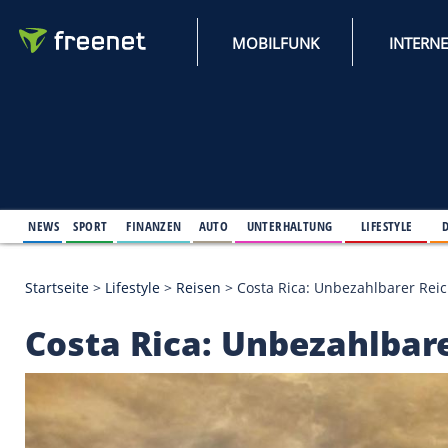
MOBILFUNK
NEWS
SPORT
FINANZEN
AUTO
UNTERHALTUNG
L
Startseite
>
Lifestyle
>
Reisen
>
Costa Rica: Unbeza
Costa Rica: Unbezah