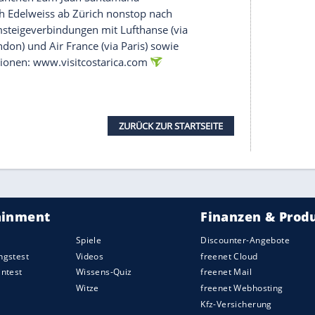
 weiß? Selbst die Wahl der Sandfarbe an
en Urlaubsqual. Die bekanntesten Pazifikstrände
er auf der Nicoya-Halbinsel. Die schönsten
o Dulce oder im Marino Ballena Nationalpark. Ach
mal ein Bad in einer heißen Thermalquelle am
Vegetation genommen oder ein Peeling aus
ewig wohlig daran erinnern.
n teilen
mt eine Vorstellung vom "
Pura Vida
"-
nschen in einem friedlichen Land, in dem es keine
freundlichen "Ticos" gehören auch deshalb zu den
e ihr Glück gerne teilen. Beim Turismo Rural
ihrer Kultur und ihren Traditionen. Etwa beim