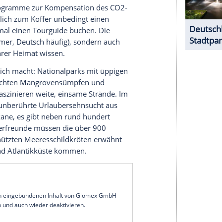
 Planeten aus. Ein Viertel des Landes steht unter
usterland des nachhaltigen Ökotourismus.
15 kamen 99 Prozent des benötigten Stroms dort
021 will
Costa Rica
als erstes Land der Welt
 dorthin wurden inzwischen mehr als 300
 ausgezeichnet.
 sieben Provinzen, jede mit eigenem Charme und
e Drehbuch für Roadtrips mit dem Mietwagen. Dazu
edenkenträger: 1. Der Global Peace Index adelt
länder
Lateinamerikas
. 2. Die Gefahr, sich in
Costa
 Das Straßennetz ist weit verzweigt, die
haben die meisten Mietwagen ein
beruf nicht Umweltschützer ist, kann im Costa
er bieten Programme zur Kompensation des CO2-
! 4. Zusätzlich zum Koffer unbedingt einen
gstens einmal einen Tourguide buchen. Die