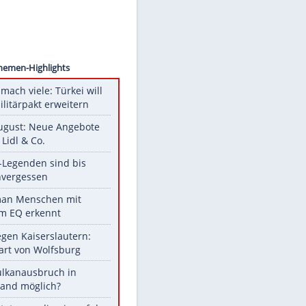
t Board
Unsere Themen-Highlights
Aus drei mach viele: Türkei will
neuen Militärpakt erweitern
Ab 10. August: Neue Angebote
bei ALDI, Lidl & Co.