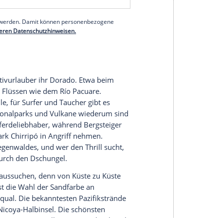
 (Englisch immer, Deutsch häufig), sondern auch
und Natur ihrer Heimat wissen.
a Rica
so reich macht: Nationalparks mit üppigen
ch ab mit dichten Mangrovensümpfen und
ifikküste faszinieren weite, einsame Strände. Im
egenwald auf unberührte Urlaubersehnsucht aus
and der Vulkane, es gibt neben rund hundert
ht nur für Tierfreunde müssen die über 900
wie die geschützten Meeresschildkröten erwähnt
ie Pazifik- und Atlantikküste kommen.
serer Redaktion eingebundenen Inhalt von Glomex GmbH
nzeigen lassen und auch wieder deaktivieren.