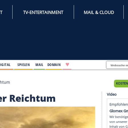
INTERNET
TV-ENTERTAINMENT
♥
IFESTYLE
DIGITAL
SPIELEN
MAIL
DOMAIN
hlbarer Reichtum
lbarer Reichtum