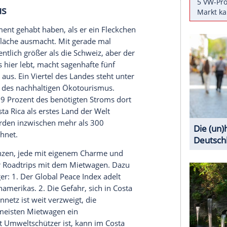
. Geblendet vom Goldschmuck der
 gefunden. Hätte der legendäre Seefahrer aber
atürlichsten Schönheiten des Planeten zählt, wäre
Land" geworden. Schwarzer und weißer Sand an
che Regenwälder und exotische Tiere: das
ischen
Nicaragua
im Norden und
Panama
im Süden
ht nur die macht
Costa Rica
zum idealen
Tourismus
ügigen Moment gehabt haben, als er ein Fleckchen
er Erdoberfläche ausmacht. Mit gerade mal
nur unwesentlich größer als die
Schweiz
, aber der
antisch: was hier lebt, macht sagenhafte fünf