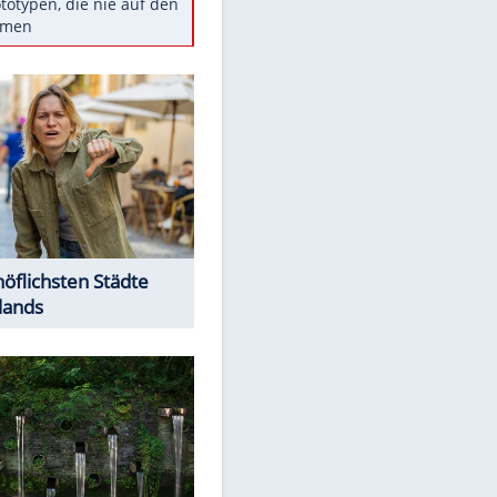
Diese TV-Legenden sind bis
heute unvergessen
Woran man Menschen mit
niedrigem EQ erkennt
Torlos gegen Kaiserslautern:
Stotterstart von Wolfsburg
Ist ein Vulkanausbruch in
Deutschland möglich?
5 VW-Prototypen, die nie auf den
Markt kamen