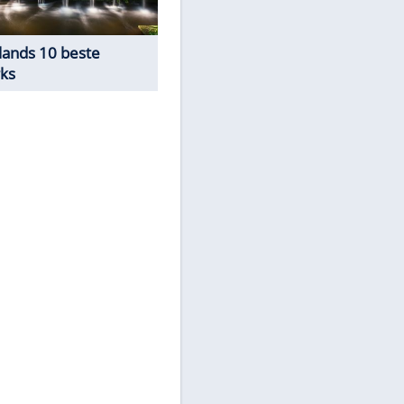
Die (un)höflichsten Städte
Deutschlands
Deutschlands 10 beste