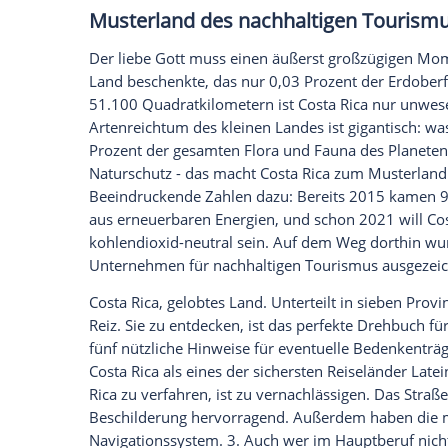
500 Jahren
Costa Rica
seinen Namen gab
Küstenbewohner war das Synonym schnell
gewusst, dass seine Entdeckung zu den n
aus "reiche Küste" womöglich "reiches 
den Gestaden, rauchende Vulkane, tropis
zentralamerikanische Naturparadies zw
ist von unglaublicher Schönheit. Und nic
Urlaubsziel mit 365 Tagen Saison.
Musterland des nachhaltigen 
Der liebe Gott muss einen äußerst großz
Land beschenkte, das nur 0,03 Prozent d
51.100 Quadratkilometern ist
Costa Rica
Artenreichtum des kleinen Landes ist gig