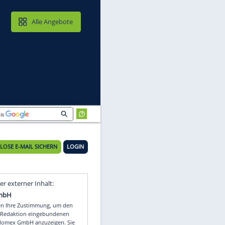
MAIL & CLOUD
Alle Angebote
KOSTENLOSE E-MAIL SICHERN
LOGIN
Video
Empfohlener externer Inhalt: