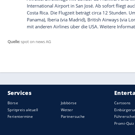
sind es nur 320 Kilometer. Schwarz oder
kilometerlangen Stränden wird zur schön
liegen in Guanacaste, Manuel Antonio od
Buchten findet man in Bahía Drake, Golf
ja, Natur-Wellness gibt es auch: Wer ein
Fuße eines Vulkans inmitten tropischer 
Vulkanschlamm genossen hat, wird sich 
Pura Vida
mit den Einheimische
Wer
Costa Rica
genießt und atmet, bekom
Lebensgefühl. Pures Leben ist für die Me
Armee gibt, Lebensphilosophie. Die gast
glücklichsten Menschen der Welt, weil si
erzählen Einheimische von ihrem Alltag, 