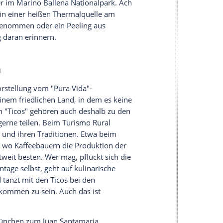
halte angezeigt werden. Damit können personenbezogene
r dazu in unseren Datenschutzhinweisen.
rände
er- und Aktivurlauber ihr Dorado. Etwa beim
n reißenden Flüssen wie dem Río Pacuare.
Wasserfälle, für Surfer und Taucher gibt es
ik
. Die Nationalparks und Vulkane wiederum sind
iker oder Pferdeliebhaber, während Bergsteiger
 Nationalpark Chirripó in Angriff nehmen.
en des Regenwaldes, und wer den Thrill sucht,
anopy-Tour durch den Dschungel.
nen es sich aussuchen, denn von Küste zu Küste