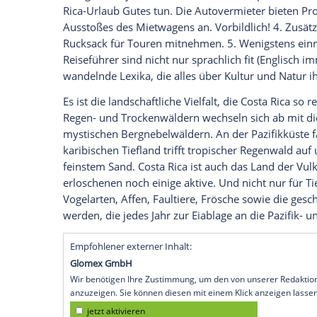
Prozent der gesamten Flora und Fauna des
Naturschutz - das macht
Costa Rica
zum M
Beeindruckende Zahlen dazu: Bereits 20
aus erneuerbaren Energien, und schon 2
kohlendioxid-neutral sein. Auf dem Weg
Unternehmen für nachhaltigen Tourismus
Costa Rica
, gelobtes Land. Unterteilt in
Reiz. Sie zu entdecken, ist das perfekt
fünf nützliche Hinweise für eventuelle B
Costa Rica
als eines der sichersten Reise
Rica
zu verfahren, ist zu vernachlässigen.
Beschilderung hervorragend. Außerdem 
Navigationssystem. 3. Auch wer im Haupt
Rica-Urlaub Gutes tun. Die Autovermiet
Ausstoßes des Mietwagens an. Vorbildlich
Rucksack für Touren mitnehmen. 5. Weni