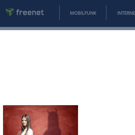
MOBILFUNK
NEWS
SPORT
FINANZEN
AUTO
UNTERHALTUNG
L