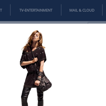
INTERNET
TV-ENTERTAINMENT
♥
IFESTYLE
DIGITAL
SPIELEN
MAIL
DOMAIN