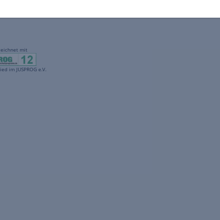
gekennzeichnet mit
freenet ist Mitglied im JUSPROG e.V.