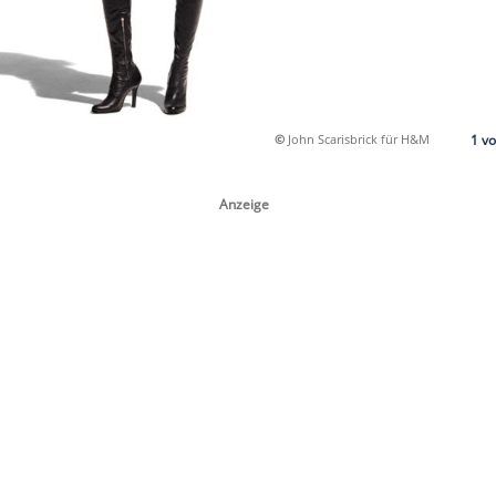
©
John Sc
ful