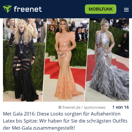
MOBILFUNK
©
freenet.de / spotonnews
Met Gala 2016: Diese Looks sorgten für AufsehenVon
Latex bis Spitze: Wir haben für Sie die schrägsten Outfits
der Met-Gala zusammengestellt!