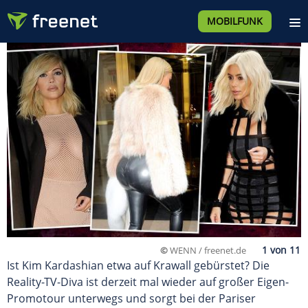
MOBILFUNK
©
WENN / freenet.de
Ist Kim Kardashian etwa auf Krawall gebürstet? Die
Reality-TV-Diva ist derzeit mal wieder auf großer Eigen-
Promotour unterwegs und sorgt bei der Pariser