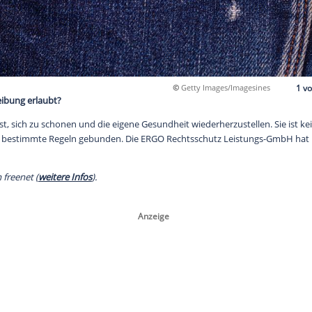
©
Getty 
ner Krankschreibung erlaubt?
kschreibung ist, sich zu schonen und die eigene Gesundheit wied
in, sondern an bestimmte Regeln gebunden. Die ERGO Rechtss
lche das sind.
 mit KI durch freenet (
weitere Infos
).