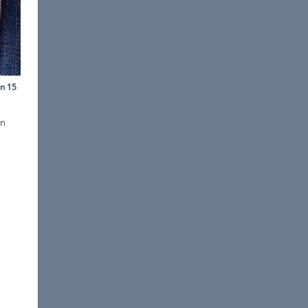
Images/Imagesines
erherzustellen. Sie ist kein
chutz Leistungs-GmbH hat