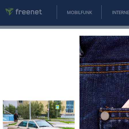
MOBILFUNK
NEWS
SPORT
FINANZEN
AUTO
UNTERHALTUNG
L