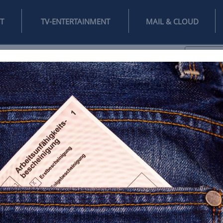
INTERNET
TV-ENTERTAINMENT
♥
IFESTYLE
DIGITAL
SPIELEN
MAIL
DOMAIN