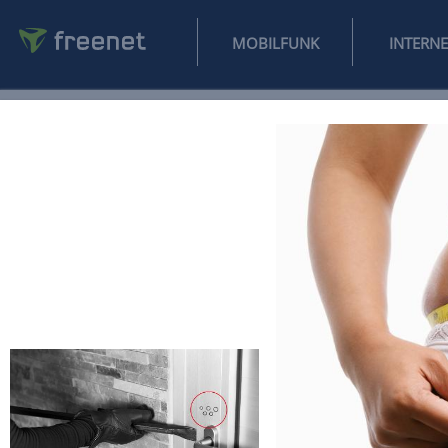
MOBILFUNK
NEWS
SPORT
FINANZEN
AUTO
UNTERHALTUNG
L