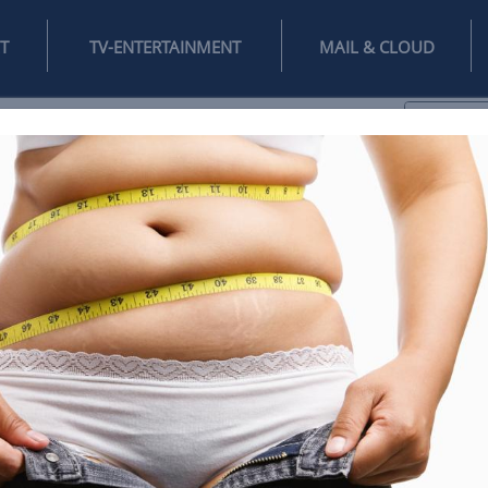
INTERNET
TV-ENTERTAINMENT
♥
IFESTYLE
DIGITAL
SPIELEN
MAIL
DOMAIN