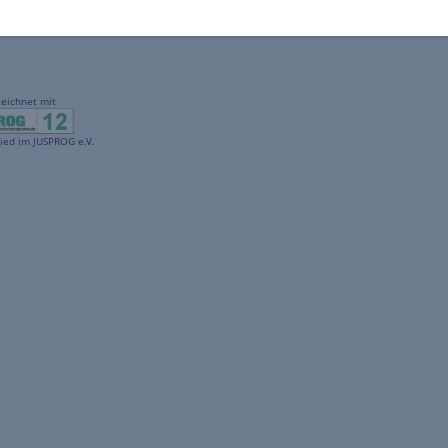
gekennzeichnet mit
freenet ist Mitglied im JUSPROG e.V.