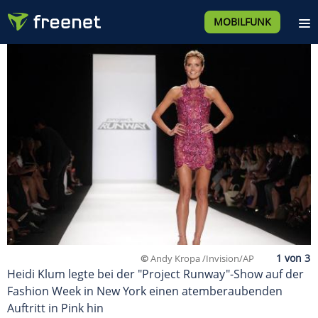
MOBILFUNK
©
Andy Kropa /Invision/AP
Heidi Klum legte bei der "Project Runway"-Show auf der
Fashion Week in New York einen atemberaubenden
Auftritt in Pink hin