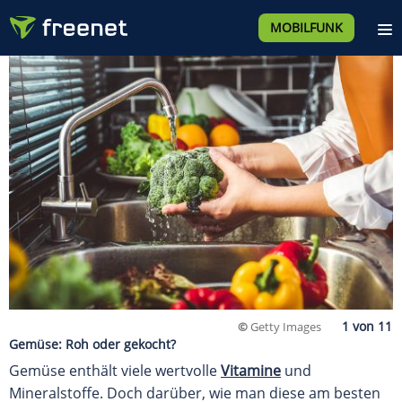
MOBILFUNK
©
Getty Images
Gemüse: Roh oder gekocht?
Gemüse enthält viele wertvolle
Vitamine
und
Mineralstoffe. Doch darüber, wie man diese am
besten