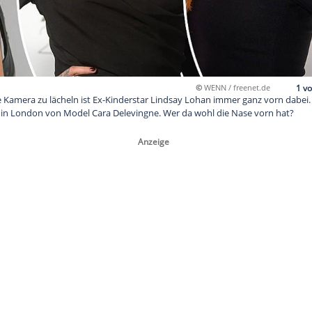
©
W
geht in jede Kamera zu lächeln ist Ex-Kinderstar Lindsay Loh
am sie jetzt in London von Model Cara Delevingne. Wer da wo