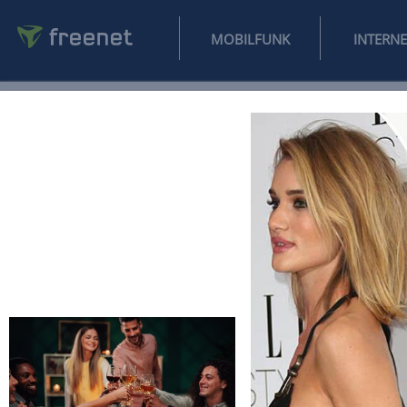
MOBILFUNK
NEWS
SPORT
FINANZEN
AUTO
UNTERHALTUNG
L