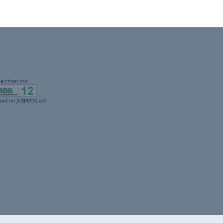
gekennzeichnet mit
freenet ist Mitglied im JUSPROG e.V.