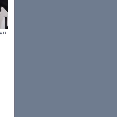
ENN / freenet.de
an immer ganz vorn dabei.
hl die Nase vorn hat?