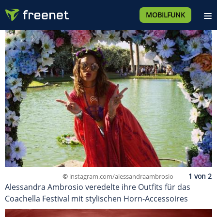
MOBILFUNK
©
instagram.com/alessandraambrosio
Alessandra Ambrosio veredelte ihre Outfits für das
Coachella Festival mit stylischen Horn-Accessoires