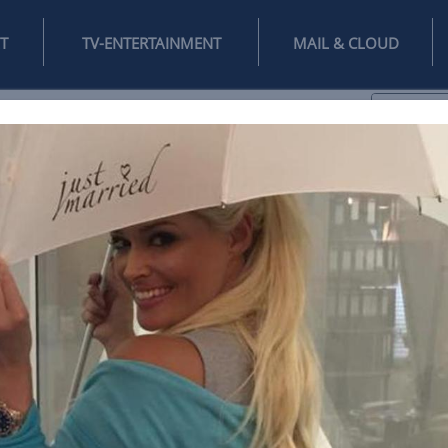
INTERNET
TV-ENTERTAINMENT
♥
IFESTYLE
DIGITAL
SPIELEN
MAIL
DOMAIN