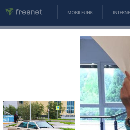
MOBILFUNK
NEWS
SPORT
FINANZEN
AUTO
UNTERHALTUNG
L