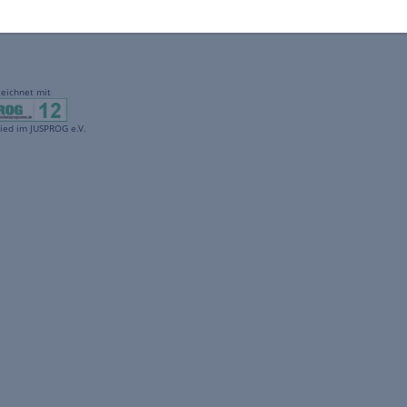
gekennzeichnet mit
freenet ist Mitglied im JUSPROG e.V.