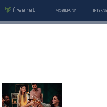
MOBILFUNK
NEWS
SPORT
FINANZEN
AUTO
UNTERHALTUNG
L