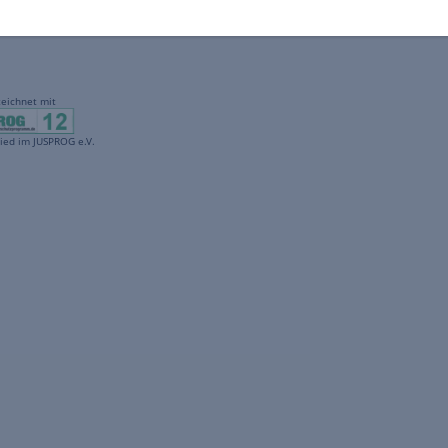
gekennzeichnet mit
freenet ist Mitglied im JUSPROG e.V.