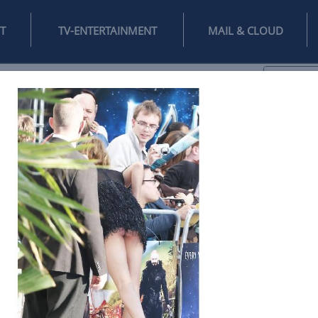
INTERNET
TV-ENTERTAINMENT
♥
IFESTYLE
DIGITAL
SPIELEN
MAIL
DOMAIN