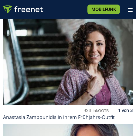
MOBILFUNK
©
thinkOOTB
Anastasia Zampounidis in ihrem Frühjahrs-Outfit