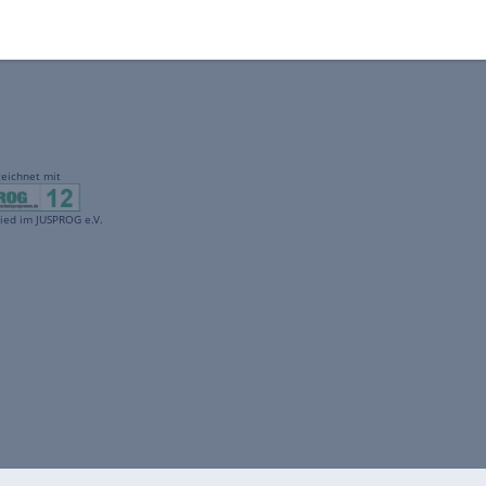
gekennzeichnet mit
freenet ist Mitglied im JUSPROG e.V.