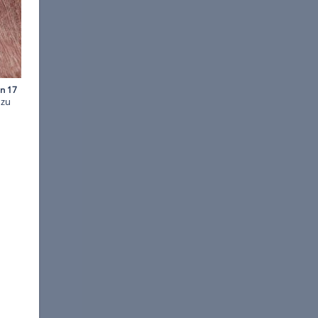
m © thawornnurak
ürde auch den 2010ern gut zu