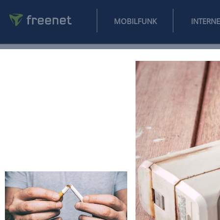
MOBILFUNK
NEWS
SPORT
FINANZEN
AUTO
UNTERHALTUNG
L