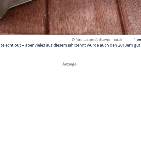
©
fotolia.co
dys sind heute echt out – aber vieles aus diesem Jahrzehnt w
.