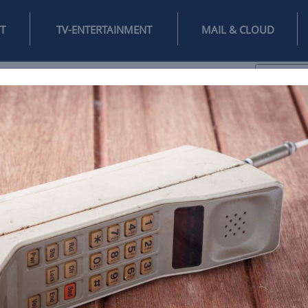
INTERNET
TV-ENTERTAINMENT
♥
IFESTYLE
DIGITAL
SPIELEN
MAIL
DOMAIN