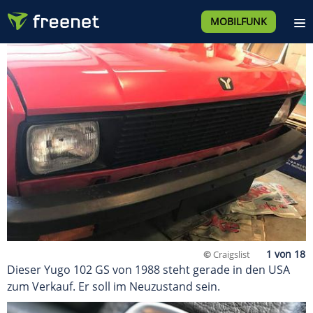
MOBILFUNK
©
Craigslist
Dieser Yugo 102 GS von 1988 steht gerade in den USA
zum Verkauf. Er soll im Neuzustand sein.