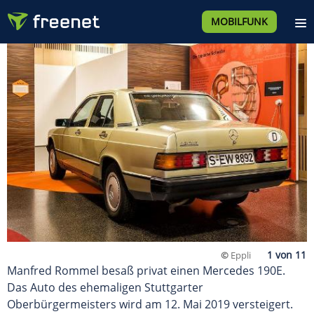
MOBILFUNK
©
Eppli
Manfred Rommel besaß privat einen Mercedes 190E.
Das Auto des ehemaligen Stuttgarter
Oberbürgermeisters wird am 12. Mai 2019 versteigert.