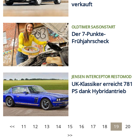
verkauft
OLDTIMER SAISONSTART
Der 7-Punkte-
Frühjahrscheck
JENSEN INTERCEPTOR RESTOMOD
UK-Klassiker erreicht 781
PS dank Hybridantrieb
<<
11
12
13
14
15
16
17
18
19
20
>>