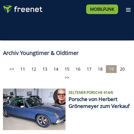
MOBILFUNK
Archiv Youngtimer & Oldtimer
<<
11
12
13
14
15
16
17
18
19
20
>>
SELTENER PORSCHE 914/6
Porsche von Herbert
Grönemeyer zum Verkauf